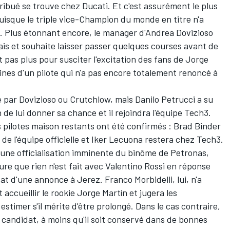
ribué se trouve chez Ducati. Et c'est assurément le plus
puisque le triple vice-Champion du monde en titre n'a
. Plus étonnant encore, le manager d'
Andrea Dovizioso
is et souhaite laisser passer quelques courses avant de
t pas plus pour susciter l'excitation des fans de Jorge
lines d'un pilote qui n'a pas encore totalement renoncé à
é par Dovizioso ou Crutchlow, mais
Danilo Petrucci
a su
de lui donner sa chance et il rejoindra l'équipe Tech3.
is pilotes maison restants ont été confirmés :
Brad Binder
de l'équipe officielle et
Iker Lecuona
restera chez Tech3.
d une officialisation imminente du binôme de Petronas,
ure que rien n'est fait avec
Valentino Rossi
en réponse
état d'une annonce à Jerez.
Franco Morbidelli
, lui, n'a
 accueillir le rookie
Jorge Martín
et jugera les
estimer s'il mérite d'être prolongé. Dans le cas contraire,
e candidat, à moins qu'il soit conservé dans de bonnes