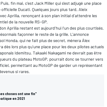
Puis, fin mai, c'est
Jack Miller
qui s'est adjugé une place
officielle Ducati. Quelques jours plus tard,
Aleix
ec Aprilia, renonçant à son plan initial d'attendre les
tiel de la nouvelle RS-GP.
idon Aprilia restant est aujourd'hui l'un des plus courtisés.
ésormais façonner le reste de la grille. L'annonce
ol Honda, qui ne fait plus de secret, mènera
Álex
ra dès lors plus qu'une place pour les deux pilotes actuels
japonais Idemitsu,
Takaaki Nakagami
ne devrait pas être
nqueurs du plateau MotoGP, pourrait donc se tourner vers
officiel, permettant au MotoGP de garder un représentant
devenus si rares.
es choses ont une fin"
batique en 2021