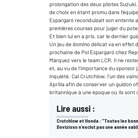
prolongation des deux pilotes Suzuki. 
de choix en étant promu dans l'équipe 
Espargaró
reconduisait son entente av
premières courses pour juger du poten
Et bien lui en a pris, car le dernier gu
Un jeu de domino délicat va en effet d
prochaine de
Pol Espargaró
chez Reps
Márquez
vers le team LCR. Il ne reste
et, au vu de l'importance du sponsor 
inquiété.
Cal Crutchlow
, l'un des vai
Aprilia afin de conserver un guidon 
britannique à une époque où ils sont 
Lire aussi :
Crutchlow et Honda : "Toutes les bonn
Dovizioso n'exclut pas une année sab