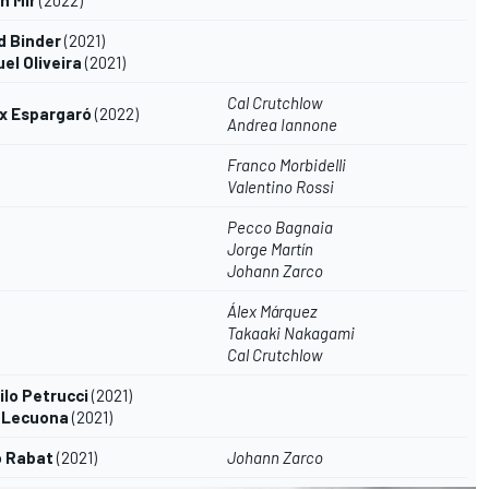
d Binder
(2021)
el Oliveira
(2021)
Cal Crutchlow
ix Espargaró
(2022)
Andrea Iannone
Franco Morbidelli
Valentino Rossi
Pecco Bagnaia
Jorge Martín
Johann Zarco
Álex Márquez
Takaaki Nakagami
Cal Crutchlow
ilo Petrucci
(2021)
r Lecuona
(2021)
o Rabat
(2021)
Johann Zarco