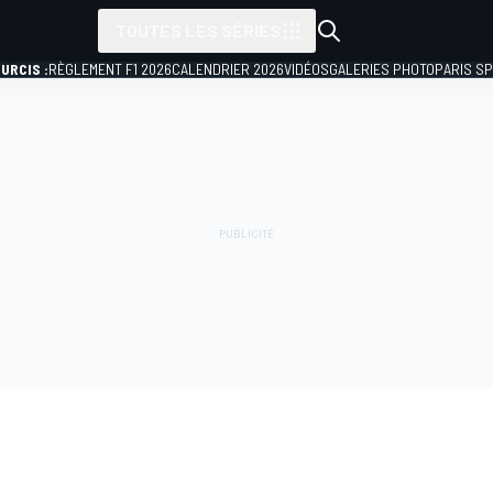
TOUTES LES SÉRIES
URCIS :
RÈGLEMENT F1 2026
CALENDRIER 2026
VIDÉOS
GALERIES PHOTO
PARIS S