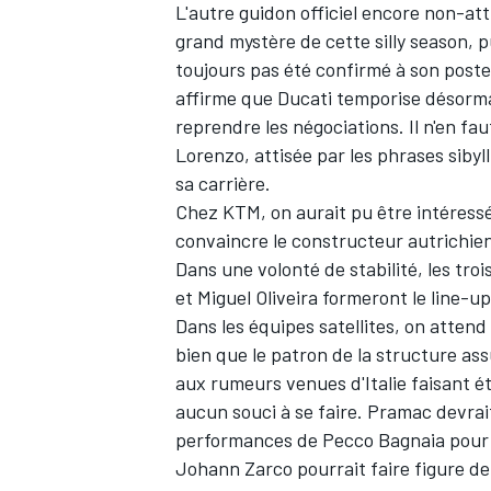
L'autre guidon officiel encore non-att
grand mystère de cette silly season, 
toujours pas été confirmé à son poste
affirme que Ducati temporise désorma
reprendre les négociations. Il n'en fau
AUTRES CHAMPIONNATS
Lorenzo, attisée par les phrases sibyl
sa carrière.
Chez KTM, on aurait pu être intéress
convaincre le constructeur autrichien 
Dans une volonté de stabilité, les tro
et
Miguel Oliveira
formeront le line-up 
Dans les équipes satellites, on atten
bien que le patron de la structure ass
aux rumeurs venues d'Italie faisant 
aucun souci à se faire. Pramac devrait
performances de
Pecco Bagnaia
pour 
Johann Zarco
pourrait faire figure d