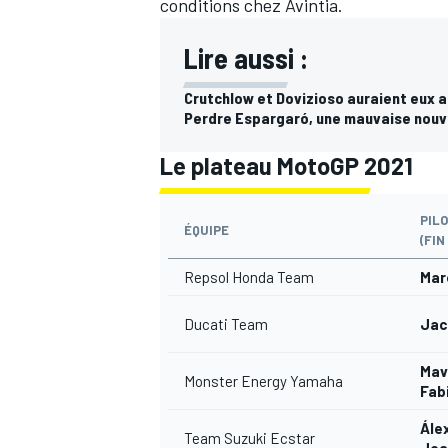
conditions chez Avintia.
Lire aussi :
Crutchlow et Dovizioso auraient eux a
Perdre Espargaró, une mauvaise nouv
Le plateau MotoGP 2021
PIL
ÉQUIPE
(FIN
Repsol Honda Team
Mar
Ducati Team
Jack
Mav
Monster Energy Yamaha
Fab
Ále
Team Suzuki Ecstar
Joa