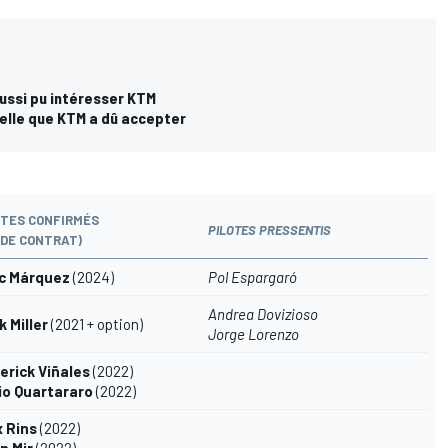
ussi pu intéresser KTM
elle que KTM a dû accepter
OTES CONFIRMÉS
PI
LOTES PRESSENTIS
 DE CONTRAT)
c Márquez
(2024)
Pol Espargaró
Andrea Dovizioso
 Miller
(2021 + option)
Jorge Lorenzo
erick Viñales
(2022)
io Quartararo
(2022)
x Rins
(2022)
n Mir
(2022)