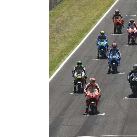
WRC
WEC