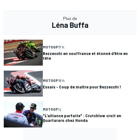
Plus de
Léna Buffa
MOTOGP
17 h
Bezzecchi en souffrance et étonné d'être en
tête
MOTOGP
19 h
Essais - Coup de maître pour Bezzecchi !
MOTOGP
1 j
"L'alliance parfaite" : Crutchlow croit en
Quartararo chez Honda