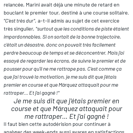
relancée, Marini avait déjà une minute de retard en
bouclant le premier tour, destiné à une course solitaire.
"C'est très dur",
a-t-il admis au sujet de cet exercice
très singulier,
"surtout que les conditions de piste étaient
impardonnables. Si on sortait de la bonne trajectoire,
c'était un désastre, donc on pouvait très facilement
perdre beaucoup de temps et se déconcentrer. Mais j'ai
essayé de regarder les écrans, de suivre le premier et de
pousser pour qu'il ne me rattrape pas. C'est comme ça
que j'ai trouvé la motivation, je me suis dit que j'étais
premier en course et que Márquez attaquait pour me
rattraper… Et j'ai gagné !"
Je me suis dit que j'étais premier en
course et que Márquez attaquait pour
me rattraper… Et j'ai gagné !
Il faut bien cette autodérision pour continuer à
analyser des week-ends aussi avares en satisfactions.