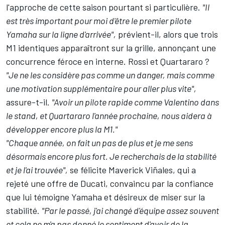
l'approche de cette saison pourtant si particulière.
"Il
est très important pour moi d'être le premier pilote
Yamaha sur la ligne d'arrivée",
prévient-il, alors que trois
M1 identiques apparaîtront sur la grille, annonçant une
concurrence féroce en interne. Rossi et Quartararo ?
"Je ne les considère pas comme un danger, mais comme
une motivation supplémentaire pour aller plus vite",
assure-t-il.
"Avoir un pilote rapide comme Valentino dans
le stand, et Quartararo l'année prochaine, nous aidera à
développer encore plus la M1."
"Chaque année, on fait un pas de plus et je me sens
désormais encore plus fort. Je recherchais de la stabilité
et je l'ai trouvée",
se félicite Maverick Viñales,
qui a
rejeté une offre de Ducati
, convaincu par la confiance
que lui témoigne Yamaha et désireux de miser sur la
stabilité.
"Par le passé, j'ai changé d'équipe assez souvent
et cela ne m'a pas donné le sentiment d'avoir de la