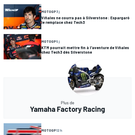
MOTOGP
3 j
Viñales ne courra pas à Silverstone : Espargaró
le remplace chez Tech3
MOTOGP
5 j
KTM pourrait mettre fin à l'aventure de Viñales
chez Tech3 dès Silverstone
Plus de
Yamaha Factory Racing
MOTOGP
12 h