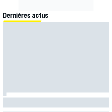
Dernières actus
Bagnaia : "Álex Márquez est devenu le pilote de référence
chez Ducati"