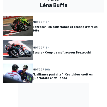
Léna Buffa
MOTOGP
10 h
Bezzecchi en souffrance et étonné d'être en
tête
MOTOGP
12 h
Essais - Coup de maître pour Bezzecchi !
MOTOGP
20 h
"L'alliance parfaite" : Crutchlow croit en
Quartararo chez Honda