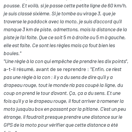
pousse. Et voilà, si je passe cette petite ligne de 60 km/h,
je suis classé sixième. Si je tombe au virage 3, que je
traverse le paddock avec la moto, je suis d'accord qu'il
manque 3 km de piste, admettons, mais la distance de la
piste je l'ai faite. Que ce soit 5 m à droite ou 5 m à gauche,
elle est faite. Ce sont les règles mais ça fout bien les
boules."
"Une règle à la con qui empêche de prendre les dix points"
,
a-t-il résumé, avant de se reprendre :
"Enfin, ce n'est
pas une règle à la con : il y a du sens de dire qu'il y a
drapeau rouge, tout le monde n'a pas coupé la ligne, du
coup on prend le tour d'avant. Ça, ça a du sens. Et une
fois qu'il y a le drapeau rouge, il faut arriver à ramener la
moto jusqu'au box en passant par la pitlane. C'est un peu
étrange, il faudrait presque prendre une distance sur le
GPS de la moto pour vérifier que cette distance a été