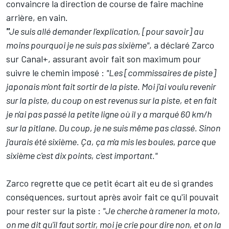
convaincre la direction de course de faire machine
arrière, en vain.
"
Je suis allé demander l'explication, [pour savoir] au
moins pourquoi je ne suis pas sixième"
, a déclaré Zarco
sur Canal+, assurant avoir fait son maximum pour
suivre le chemin imposé :
"Les [commissaires de piste]
japonais m'ont fait sortir de la piste. Moi j'ai voulu revenir
sur la piste, du coup on est revenus sur la piste, et en fait
je n'ai pas passé la petite ligne où il y a marqué 60 km/h
sur la pitlane. Du coup, je ne suis même pas classé. Sinon
j'aurais été sixième. Ça, ça m'a mis les boules, parce que
sixième c'est dix points, c'est important."
Zarco regrette que ce petit écart ait eu de si grandes
conséquences, surtout après avoir fait ce qu'il pouvait
pour rester sur la piste :
"Je cherche à ramener la moto,
on me dit qu'il faut sortir, moi je crie pour dire non, et on la