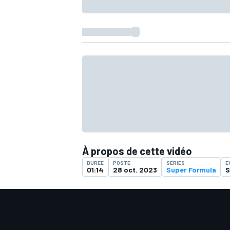
À propos de cette vidéo
DURÉE
POSTÉ
SÉRIES
É
01:14
28 oct. 2023
Super Formula
S