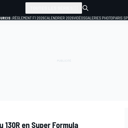
TOUTES LES SÉRIES
URCIS :
RÈGLEMENT F1 2026
CALENDRIER 2026
VIDÉOS
GALERIES PHOTO
PARIS S
u 130R en Super Formula