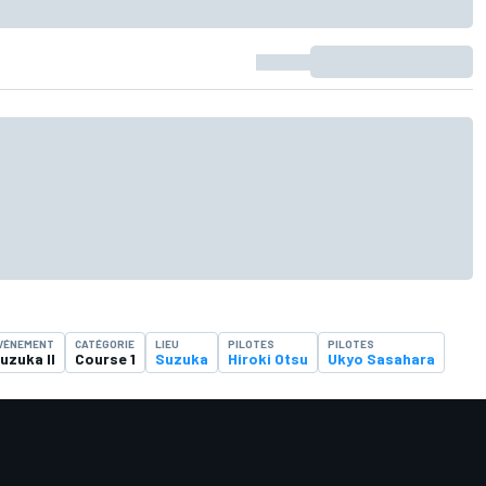
VÉNEMENT
CATÉGORIE
LIEU
PILOTES
PILOTES
uzuka II
Course 1
Suzuka
Hiroki Otsu
Ukyo Sasahara