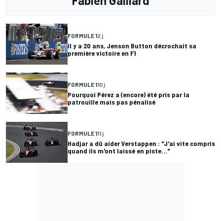
Fabien Gaillard
FORMULE 1
2 j
Il y a 20 ans, Jenson Button décrochait sa
première victoire en F1
FORMULE 1
10 j
Pourquoi Pérez a (encore) été pris par la
patrouille mais pas pénalisé
FORMULE 1
11 j
Hadjar a dû aider Verstappen : "J'ai vite compris
quand ils m'ont laissé en piste..."