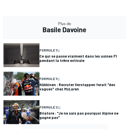
Plus de
Basile Davoine
FORMULE 1
1 j
Ce qui se passe vraiment dans les usines F1
pendant la trêve estivale
FORMULE 1
1 j
Häkkinen : Recruter Verstappen ferait "des
vagues" chez McLaren
FORMULE 1
2 j
Briatore : "Je ne sais pas pourquoi Alpine ne
gagne pas"