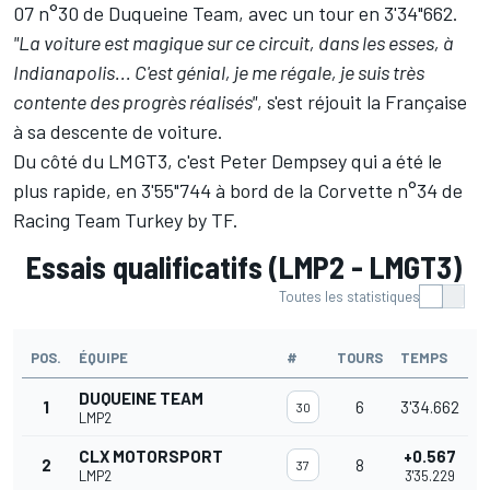
07 n°30 de Duqueine Team, avec un tour en 3'34"662.
"La voiture est magique sur ce circuit, dans les esses, à
Indianapolis... C'est génial, je me régale, je suis très
contente des progrès réalisés"
, s'est réjouit la Française
à sa descente de voiture.
Du côté du LMGT3, c'est Peter Dempsey qui a été le
plus rapide, en 3'55"744 à bord de la Corvette n°34 de
Racing Team Turkey by TF.
Essais qualificatifs (LMP2 - LMGT3)
Toutes les statistiques
POS.
ÉQUIPE
#
TOURS
TEMPS
DUQUEINE TEAM
1
6
3'34.662
30
LMP2
CLX MOTORSPORT
+0.567
2
8
37
LMP2
3'35.229