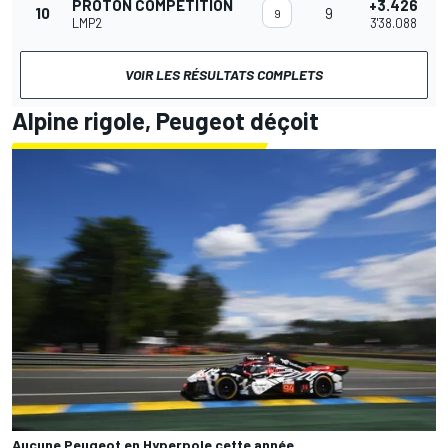
PROTON COMPETITION
+3.426
10
9
9
LMP2
3'38.088
VOIR LES RÉSULTATS COMPLETS
Alpine rigole, Peugeot déçoit
Aucune Peugeot en Hyperpole cette année...