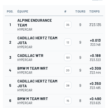
POS.
ÉQUIPE
#
TOURS
TEMPS
ALPINE ENDURANCE
1
9
3'23.135
TEAM
35
HYPERCAR
CADILLAC HERTZ TEAM
+0.013
2
9
JOTA
12
3'23.148
HYPERCAR
CADILLAC WTR
+0.188
3
9
101
HYPERCAR
3'23.323
BMW M TEAM WRT
+0.309
4
9
20
HYPERCAR
3'23.444
CADILLAC HERTZ TEAM
+0.350
5
9
JOTA
38
3'23.485
HYPERCAR
BMW M TEAM WRT
+0.490
6
8
15
HYPERCAR
3'23.625