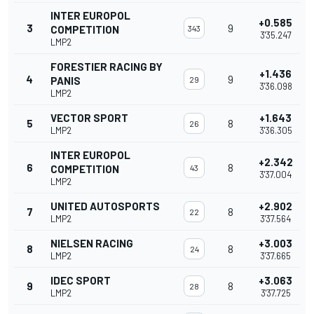
INTER EUROPOL
+0.585
3
9
COMPETITION
343
3'35.247
LMP2
FORESTIER RACING BY
+1.436
4
9
PANIS
29
3'36.098
LMP2
VECTOR SPORT
+1.643
5
8
26
LMP2
3'36.305
INTER EUROPOL
+2.342
6
8
COMPETITION
43
3'37.004
LMP2
UNITED AUTOSPORTS
+2.902
7
8
22
LMP2
3'37.564
NIELSEN RACING
+3.003
8
8
24
LMP2
3'37.665
IDEC SPORT
+3.063
9
8
28
LMP2
3'37.725