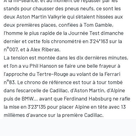
À la mi-séance, et au moment de repasser par les
stands pour chausser des pneus neufs, ce sont les
deux Aston Martin Valkyrie qui s'étaient hissées aux
deux premières places, confiées à
Tom Gamble
,
l'homme le plus rapide de la Journée Test dimanche
dernier et cette fois chronométré en 3'24"163 sur la
n°007, et à
Alex Riberas
.
La tension est montée dans les dix dernières minutes,
et l'on a vu Phil Hanson se faire une belle frayeur à
l'approche du Tertre-Rouge au volant de la
Ferrari
n°83. Le chrono de référence est tour à tour tombé
dans l'escarcelle de Cadillac, d'Aston Martin, d'Alpine
puis de BMW... avant que
Ferdinand Habsburg
ne rafle
la mise en 3'23"135 pour placer Alpine en tête avec 13
millièmes d'avance sur la première Cadillac.