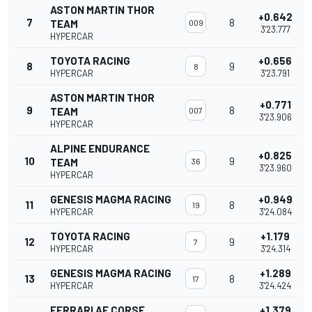
ASTON MARTIN THOR
+0.642
7
8
TEAM
009
3'23.777
HYPERCAR
TOYOTA RACING
+0.656
8
9
8
HYPERCAR
3'23.791
ASTON MARTIN THOR
+0.771
9
8
TEAM
007
3'23.906
HYPERCAR
ALPINE ENDURANCE
+0.825
10
9
TEAM
36
3'23.960
HYPERCAR
GENESIS MAGMA RACING
+0.949
11
8
19
HYPERCAR
3'24.084
TOYOTA RACING
+1.179
12
9
7
HYPERCAR
3'24.314
GENESIS MAGMA RACING
+1.289
13
8
17
HYPERCAR
3'24.424
FERRARI AF CORSE
+1.379