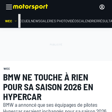
WEC
ACCUEIL
NEWS
GALERIES PHOTO
VIDÉOS
CALENDRIER
RÉSULT
WEC
BMW NE TOUCHE À RIEN
POUR SA SAISON 2026 EN
HYPERCAR
BMW a annoncé que ses équipages de pilotes
Hypercar seraient inchangés pour sa saison 2026