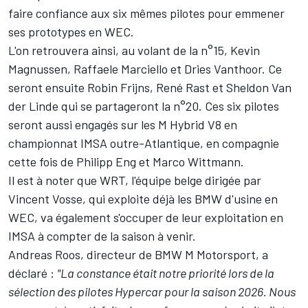
faire confiance aux six mêmes pilotes pour emmener
ses prototypes en WEC.
L'on retrouvera ainsi, au volant de la n°15,
Kevin
Magnussen
,
Raffaele Marciello
et
Dries Vanthoor
. Ce
seront ensuite
Robin Frijns
,
René Rast
et
Sheldon Van
der Linde
qui se partageront la n°20. Ces six pilotes
seront aussi engagés sur les M Hybrid V8 en
championnat IMSA outre-Atlantique, en compagnie
cette fois de
Philipp Eng
et
Marco Wittmann
.
Il est à noter que WRT, l'équipe belge dirigée par
Vincent Vosse, qui exploite déjà les BMW d'usine en
WEC, va également s'occuper de leur exploitation en
IMSA à compter de la saison à venir.
Andreas Roos, directeur de BMW M Motorsport, a
déclaré
:
"La constance était notre priorité lors de la
sélection des pilotes Hypercar pour la saison 2026. Nous