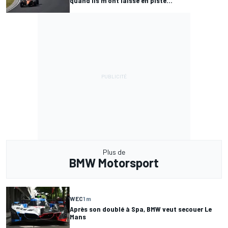
quand ils m'ont laissé en piste..."
Plus de
BMW Motorsport
WEC
1 m
Après son doublé à Spa, BMW veut secouer Le
Mans