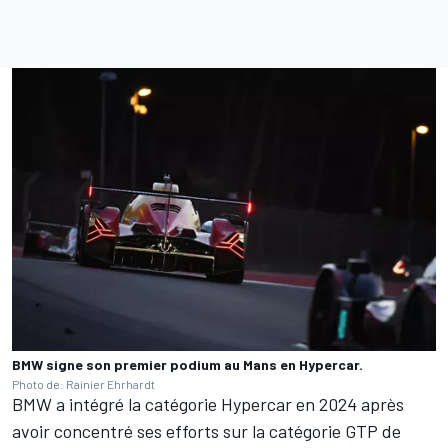
BMW signe son premier podium au Mans en Hypercar.
Photo de: Rainier Ehrhardt
BMW a intégré la catégorie Hypercar en 2024 après
avoir concentré ses efforts sur la catégorie GTP de