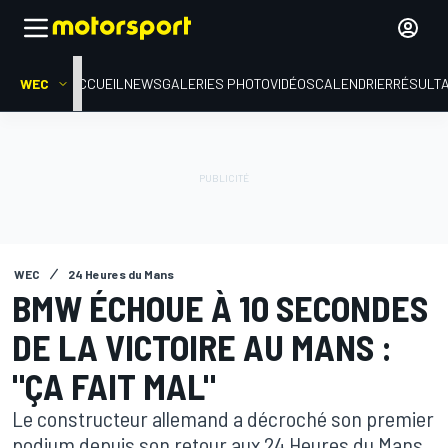
WEC
ACCUEIL
NEWS
GALERIES PHOTO
VIDÉOS
CALENDRIER
RÉSULT
WEC
24 Heures du Mans
BMW ÉCHOUE À 10 SECONDES
DE LA VICTOIRE AU MANS :
"ÇA FAIT MAL"
Le constructeur allemand a décroché son premier
podium depuis son retour aux 24 Heures du Mans,