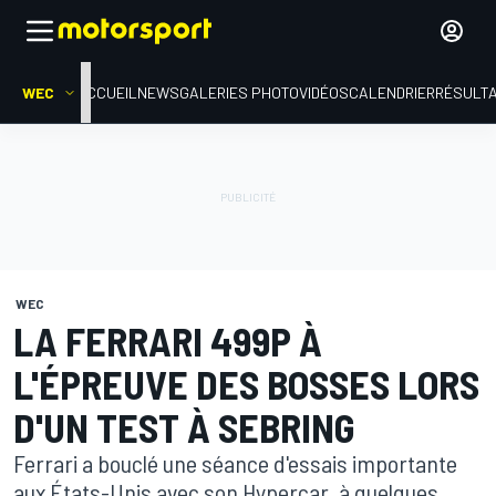
WEC
ACCUEIL
NEWS
GALERIES PHOTO
VIDÉOS
CALENDRIER
RÉSULT
WEC
LA FERRARI 499P À
L'ÉPREUVE DES BOSSES LORS
D'UN TEST À SEBRING
Ferrari a bouclé une séance d'essais importante
aux États-Unis avec son Hypercar, à quelques