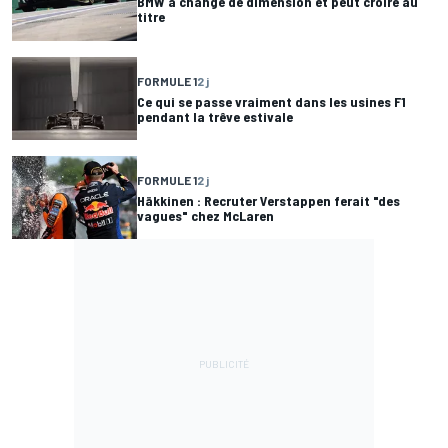
BMW a changé de dimension et peut croire au
titre
FORMULE 1
2 j
Ce qui se passe vraiment dans les usines F1
pendant la trêve estivale
FORMULE 1
2 j
Häkkinen : Recruter Verstappen ferait "des
vagues" chez McLaren