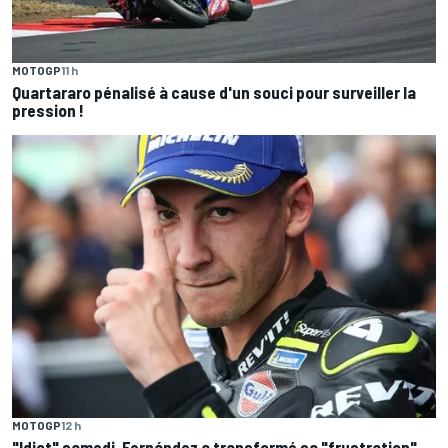
MOTOGP
11 h
Quartararo pénalisé à cause d'un souci pour surveiller la
pression !
MOTOGP
12 h
"Idiot" samedi, Fernández a transformé sa "frustration"