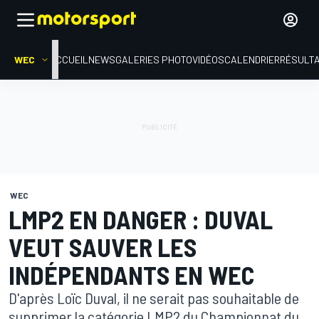
WEC
ACCUEIL
NEWS
GALERIES PHOTO
VIDÉOS
CALENDRIER
RÉSULT
WEC
LMP2 EN DANGER : DUVAL
VEUT SAUVER LES
INDÉPENDANTS EN WEC
D'après Loïc Duval, il ne serait pas souhaitable de
supprimer la catégorie LMP2 du Championnat du