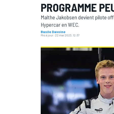
PROGRAMME PEU
Malthe Jakobsen devient pilote of
Hypercar en WEC.
Basile Davoine
Mis à jour:
22 mai 2023, 12:37
MOTOGP