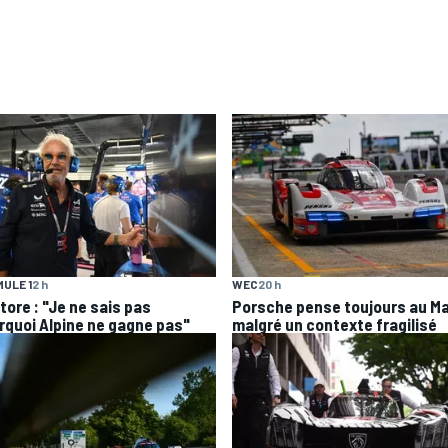
ULE 1
2 h
WEC
20 h
tore : "Je ne sais pas
Porsche pense toujours au M
rquoi Alpine ne gagne pas"
malgré un contexte fragilisé