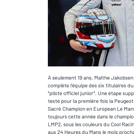
WRC
À seulement 19 ans,
Malthe Jakobsen
complète l'équipe des six titulaires 
"pilote officiel junior". Une étape su
testé pour la première fois la Peugeo
WEC
Sacré Champion en European Le Mans S
toujours cette année dans le champion
LMP2, sous les couleurs du Cool Racin
aux 24 Heures du Mans le mois procha