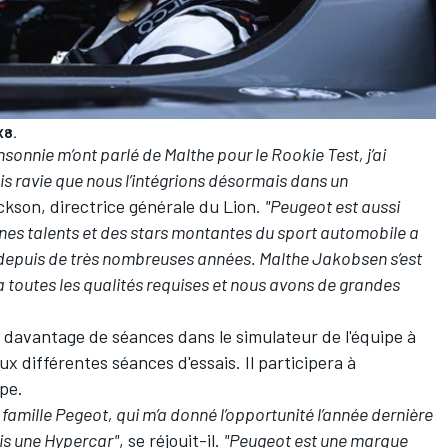
X8.
sonnie m’ont parlé de Malthe pour le Rookie Test, j’ai
is ravie que nous l’intégrions désormais dans un
ckson, directrice générale du Lion.
"Peugeot est aussi
eunes talents et des stars montantes du sport automobile a
 depuis de très nombreuses années. Malthe Jakobsen s’est
 a toutes les qualités requises et nous avons de grandes
à davantage de séances
dans le simulateur de l'équipe à
x différentes séances d'essais. Il participera à
ipe.
la famille Pegeot, qui m’a donné l’opportunité l’année dernière
ois une Hypercar"
, se réjouit-il.
"Peugeot est une marque