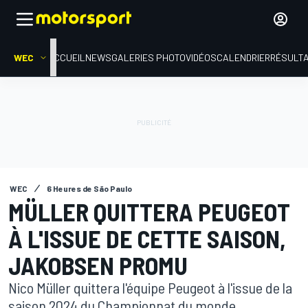
WEC
ACCUEIL
NEWS
GALERIES PHOTO
VIDÉOS
CALENDRIER
RÉSULT
WEC
6 Heures de São Paulo
MÜLLER QUITTERA PEUGEOT
À L'ISSUE DE CETTE SAISON,
JAKOBSEN PROMU
Nico Müller quittera l'équipe Peugeot à l'issue de la
saison 2024 du Championnat du monde