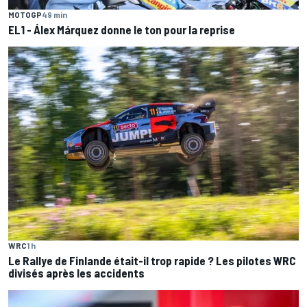
MOTOGP
49 min
EL1 - Álex Márquez donne le ton pour la reprise
WRC
1 h
Le Rallye de Finlande était-il trop rapide ? Les pilotes WRC
divisés après les accidents