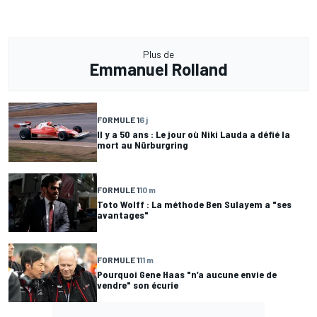
Plus de
Emmanuel Rolland
FORMULE 1
6 j
Il y a 50 ans : Le jour où Niki Lauda a défié la
mort au Nürburgring
FORMULE 1
10 m
Toto Wolff : La méthode Ben Sulayem a "ses
avantages"
FORMULE 1
11 m
Pourquoi Gene Haas "n’a aucune envie de
vendre" son écurie