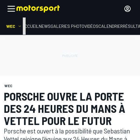
WEC
ACCUEIL
NEWS
GALERIES PHOTO
VIDÉOS
CALENDRIER
RÉSULT
WEC
PORSCHE OUVRE LA PORTE
DES 24 HEURES DU MANS À
VETTEL POUR LE FUTUR
Porsche est ouvert à la possibilité que Sebastian
Vettel rejoigne l'équipe aux 24 Heures du Mans à