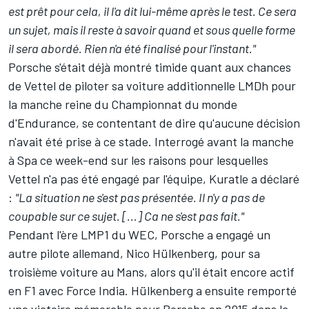
est prêt pour cela, il l'a dit lui-même après le test. Ce sera
un sujet, mais il reste à savoir quand et sous quelle forme
il sera abordé. Rien n'a été finalisé pour l'instant."
Porsche s'était déjà montré timide quant aux chances
de Vettel de piloter sa voiture additionnelle LMDh pour
la manche reine du Championnat du monde
d'Endurance, se contentant de dire qu'aucune décision
n'avait été prise à ce stade. Interrogé avant la manche
à Spa ce week-end sur les raisons pour lesquelles
Vettel n'a pas été engagé par l'équipe, Kuratle a déclaré
:
"La situation ne s'est pas présentée. Il n'y a pas de
coupable sur ce sujet. [...] Ca ne s'est pas fait."
Pendant l'ère LMP1 du WEC, Porsche a engagé un
autre pilote allemand,
Nico Hülkenberg
, pour sa
troisième voiture au Mans, alors qu'il était encore actif
en F1 avec Force India. Hülkenberg a ensuite remporté
une victoire mémorable pour Porsche en 2015 dans la