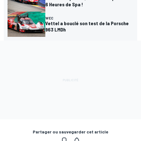
6 Heures de Spa !
WEC
Vettel a bouclé son test de la Porsche
963 LMDh
Partager ou sauvegarder cet article