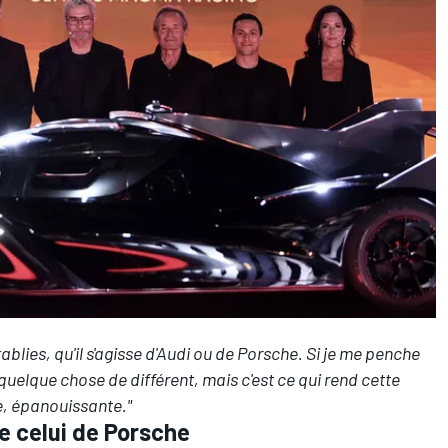
ablies, qu'il s'agisse d'Audi ou de Porsche. Si je me penche
 quelque chose de différent, mais c'est ce qui rend cette
re, épanouissante."
e celui de Porsche