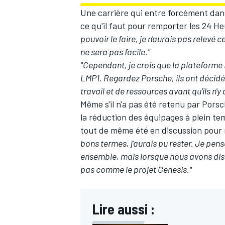
Une carrière qui entre forcément dan
ce qu'il faut pour remporter les 24 H
pouvoir le faire, je n'aurais pas relevé 
ne sera pas facile."
AUTRES CHAMPIONNATS
"Cependant, je crois que la plateforme
LMP1. Regardez Porsche, ils ont décidé 
travail et de ressources avant qu'ils n'y 
Même s'il n'a pas été retenu par Pors
la réduction des équipages à plein tem
tout de même été en discussion pour 
bons termes, j'aurais pu rester. Je pensa
ensemble, mais lorsque nous avons discu
pas comme le projet Genesis."
Lire aussi :