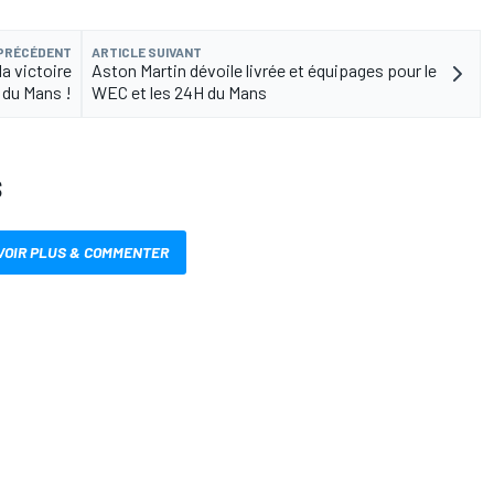
 PRÉCÉDENT
ARTICLE SUIVANT
a victoire
Aston Martin dévoile livrée et équipages pour le
 du Mans !
WEC et les 24H du Mans
S
VOIR PLUS & COMMENTER