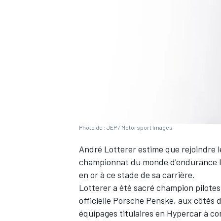
WRC
Photo de : JEP / Motorsport Images
André Lotterer
estime que rejoindre le
championnat du monde d'endurance l'
en or à ce stade de sa carrière.
WEC
Lotterer a été sacré champion pilotes
officielle Porsche Penske, aux côtés 
équipages titulaires en Hypercar à com