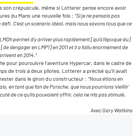
s son crépuscule, même si Lotterer pense encore avoir
eures du Mans une nouvelle fois :
"Si je ne pensais pas
ce défi. C'est un scénario idéal, mais nous savons tous que ce
 LMDh permet d'y arriver plus rapidement [qu'à l'époque du]
[de s'engager en LMP1] en 2011 et il a fallu énormément de
arrivent en 2014."
che pour poursuivre l'aventure Hypercar,
dans le cadre de
ps de trois à deux pilotes
, Lotterer a précisé qu'il avait
rester dans le giron du constructeur :
"Nous étions en
is, en tant que fan de Porsche, que nous pourrions 'vieillir'
té de ce qu'ils pouvaient offrir, cela ne m'a pas stimulé,
Avec Gary Watkins