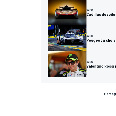
WEC
Cadillac dévoile
WEC
Peugeot a choisi
WEC
Valentino Rossi
Partag