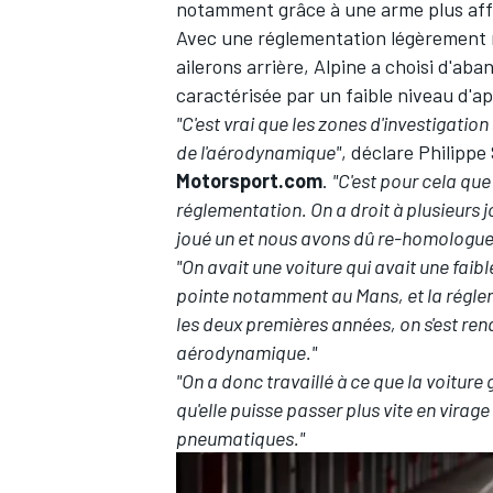
notamment grâce à une arme plus affût
Avec une réglementation légèrement 
ailerons arrière, Alpine a choisi d'ab
caractérisée par un faible niveau d'
"C'est vrai que les zones d'investigatio
de l'aérodynamique"
, déclare Philippe
Motorsport.com
.
"C'est pour cela que
réglementation. On a droit à plusieurs j
joué un et nous avons dû re-homologuer
"On avait une voiture qui avait une fai
pointe notamment au Mans, et la régleme
les deux premières années, on s'est re
aérodynamique."
"On a donc travaillé à ce que la voitur
qu'elle puisse passer plus vite en virag
pneumatiques."