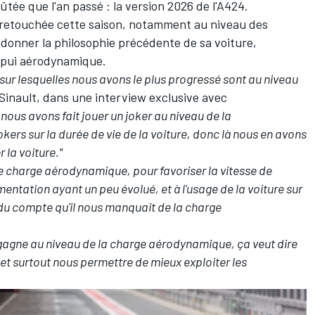
ée que l'an passé : la version 2026 de l'A424.
retouchée cette saison, notamment au niveau des
andonner la philosophie précédente de sa voiture,
appui aérodynamique.
n sur lesquelles nous avons le plus progressé sont au niveau
 Sinault, dans une interview exclusive avec
 nous avons fait jouer un joker au niveau de la
okers sur la durée de vie de la voiture, donc là nous en avons
 la voiture."
ble charge aérodynamique, pour favoriser la vitesse de
ntation ayant un peu évolué, et à l'usage de la voiture sur
ndu compte qu'il nous manquait de la charge
e gagne au niveau de la charge aérodynamique, ça veut dire
e et surtout nous permettre de mieux exploiter les