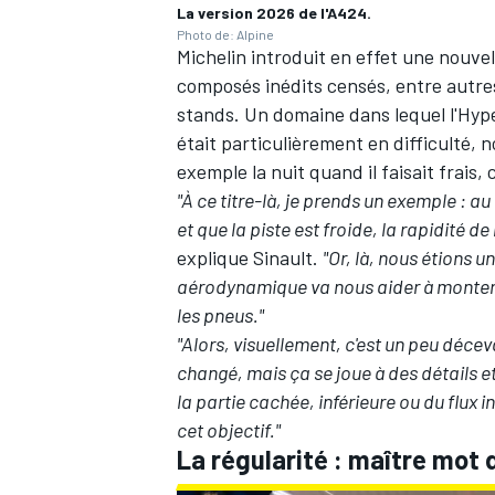
La version 2026 de l'A424.
Photo de: Alpine
Michelin introduit en effet une nouv
composés inédits censés, entre autres
stands. Un domaine dans lequel l'Hyp
AUTRES CHAMPIONNATS
était particulièrement en difficulté,
exemple la nuit quand il faisait frais
"À ce titre-là, je prends un exemple : au 
et que la piste est froide, la rapidité
explique Sinault.
"Or, là, nous étions u
aérodynamique va nous aider à monter 
les pneus."
"Alors, visuellement, c'est un peu décev
changé, mais ça se joue à des détails e
la partie cachée, inférieure ou du flux 
cet objectif."
La régularité : maître mot 