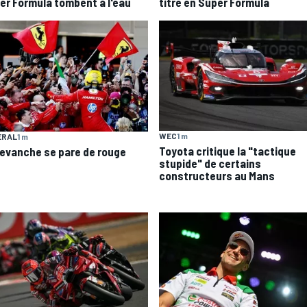
er Formula tombent à l'eau
titre en Super Formula
WEC
1 m
ERAL
1 m
Toyota critique la "tactique
revanche se pare de rouge
stupide" de certains
constructeurs au Mans