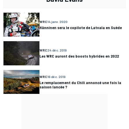
WRC
14 janv. 2020
Hänninen sera le copilote de Latvala en Suède
WRC
24 déc. 2019
Les WRC auront des boosts hybrides en 2022
WRC
16 déc. 2019
Le remplacement du Chili annoncé une fois la
saison lancée ?