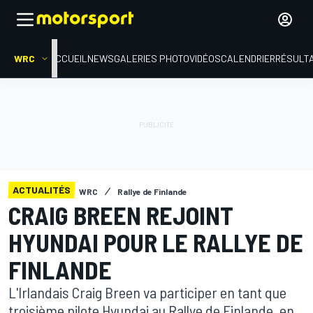
WRC
ACCUEIL
NEWS
GALERIES PHOTO
VIDÉOS
CALENDRIER
RÉSULT
ACTUALITÉS
WRC
Rallye de Finlande
CRAIG BREEN REJOINT
HYUNDAI POUR LE RALLYE DE
FINLANDE
L'Irlandais Craig Breen va participer en tant que
troisième pilote Hyundai au Rallye de Finlande, en