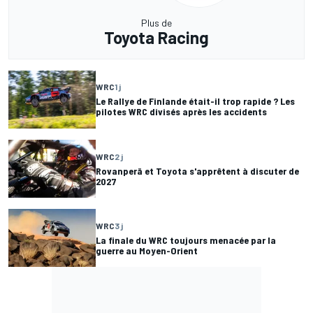
Plus de
Toyota Racing
WRC
1 j
Le Rallye de Finlande était-il trop rapide ? Les
pilotes WRC divisés après les accidents
WRC
2 j
Rovanperä et Toyota s'apprêtent à discuter de
2027
WRC
3 j
La finale du WRC toujours menacée par la
guerre au Moyen-Orient