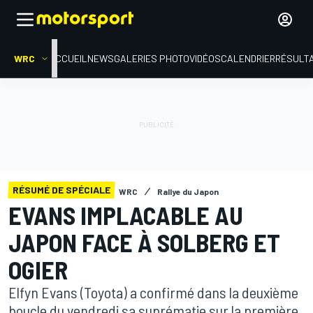
WRC
ACCUEIL
NEWS
GALERIES PHOTO
VIDÉOS
CALENDRIER
RÉSULT
RÉSUMÉ DE SPÉCIALE
WRC
Rallye du Japon
EVANS IMPLACABLE AU
JAPON FACE À SOLBERG ET
OGIER
Elfyn Evans (Toyota) a confirmé dans la deuxième
boucle du vendredi sa suprématie sur la première