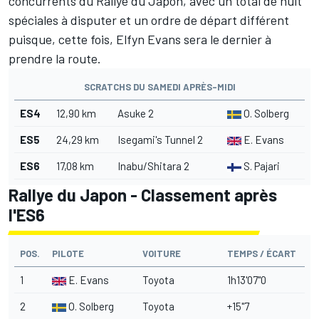
concurrents du Rallye du Japon, avec un total de huit
spéciales à disputer et un ordre de départ différent
puisque, cette fois, Elfyn Evans sera le dernier à
prendre la route.
SCRATCHS DU SAMEDI APRÈS-MIDI
ES4
12,90 km
Asuke 2
O. Solberg
ES5
24,29 km
Isegami's Tunnel 2
E. Evans
ES6
17,08 km
Inabu/Shitara 2
S. Pajari
Rallye du Japon - Classement après
l'ES6
POS.
PILOTE
VOITURE
TEMPS / ÉCART
1
E. Evans
Toyota
1h13'07"0
2
O. Solberg
Toyota
+15"7