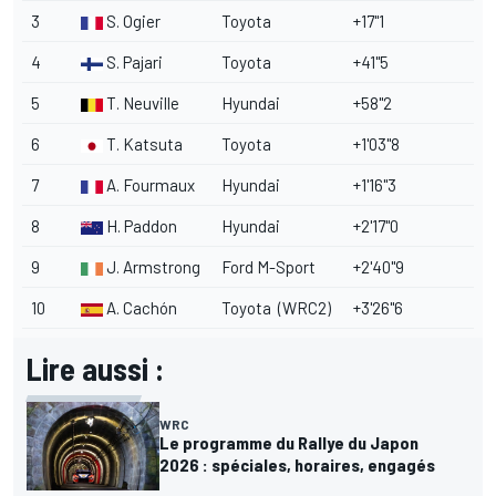
3
S. Ogier
Toyota
+17"1
4
S. Pajari
Toyota
+41"5
5
T. Neuville
Hyundai
+58"2
6
T. Katsuta
Toyota
+1'03"8
7
A. Fourmaux
Hyundai
+1'16"3
8
H. Paddon
Hyundai
+2'17"0
9
J. Armstrong
Ford M-Sport
+2'40"9
10
A. Cachón
Toyota (WRC2)
+3'26"6
Lire aussi :
WRC
Le programme du Rallye du Japon
2026 : spéciales, horaires, engagés