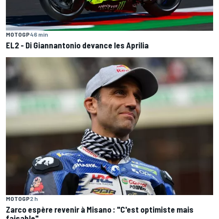
MOTOGP
46 min
EL2 - Di Giannantonio devance les Aprilia
MOTOGP
2 h
Zarco espère revenir à Misano : "C'est optimiste mais
faisable"