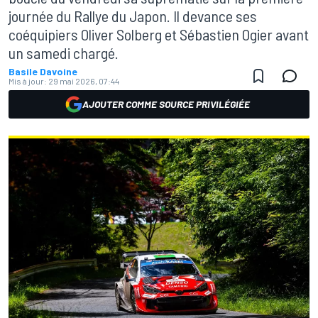
journée du Rallye du Japon. Il devance ses
coéquipiers Oliver Solberg et Sébastien Ogier avant
un samedi chargé.
Basile Davoine
Mis à jour:
29 mai 2026, 07:44
AJOUTER COMME SOURCE PRIVILÉGIÉE