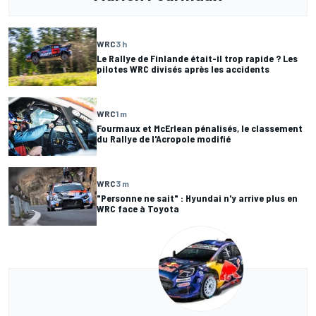
WRC
3 h
Le Rallye de Finlande était-il trop rapide ? Les
pilotes WRC divisés après les accidents
WRC
1 m
Fourmaux et McErlean pénalisés, le classement
du Rallye de l'Acropole modifié
WRC
3 m
"Personne ne sait" : Hyundai n'y arrive plus en
WRC face à Toyota