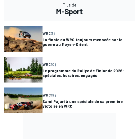
Plus de
M-Sport
WRC
3 j
La finale du WRC toujours menacée par la
guerre au Moyen-Orient
WRC
10 j
Le programme du Rallye de Finlande 2026 :
spéciales, horaires, engagés
WRC
19 j
Sami Pajari à une spéciale de sa première
victoire en WRC