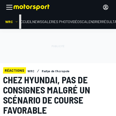
WRC
ACCUEIL
NEWS
GALERIES PHOTO
VIDÉOS
CALENDRIER
RÉSULT
RÉACTIONS
WRC
Rallye de l'Acropole
CHEZ HYUNDAI, PAS DE
CONSIGNES MALGRÉ UN
SCÉNARIO DE COURSE
FAVORABLE