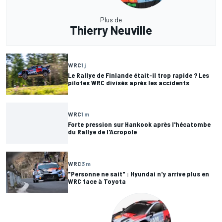
Plus de
Thierry Neuville
WRC
1 j
Le Rallye de Finlande était-il trop rapide ? Les
pilotes WRC divisés après les accidents
WRC
1 m
Forte pression sur Hankook après l'hécatombe
du Rallye de l'Acropole
WRC
3 m
"Personne ne sait" : Hyundai n'y arrive plus en
WRC face à Toyota