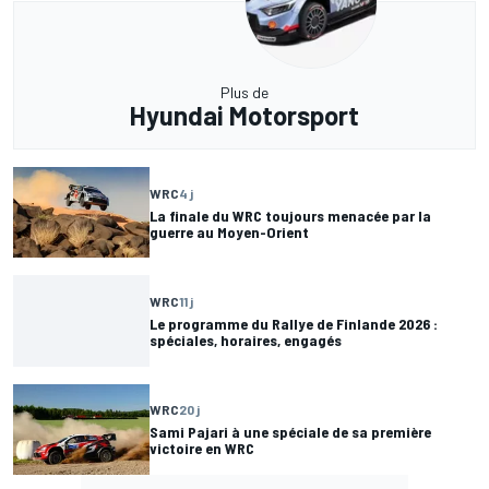
Plus de
Hyundai Motorsport
WRC
4 j
La finale du WRC toujours menacée par la
guerre au Moyen-Orient
WRC
11 j
Le programme du Rallye de Finlande 2026 :
spéciales, horaires, engagés
WRC
20 j
Sami Pajari à une spéciale de sa première
victoire en WRC