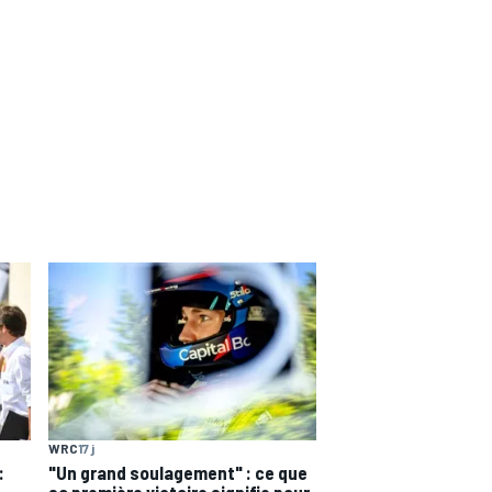
WRC
17 j
:
"Un grand soulagement" : ce que
sa première victoire signifie pour