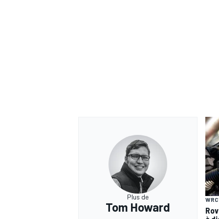
Plus de
WRC
Tom Howard
Rov
à d