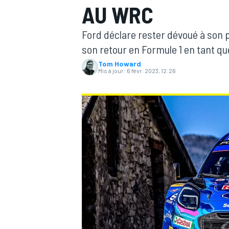
AU WRC
Ford déclare rester dévoué à son 
son retour en Formule 1 en tant qu
Tom Howard
Mis à jour:
6 févr. 2023, 12:26
MOTOGP