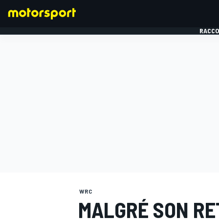
RACCO
FORMULE 1
WRC
MALGRÉ SON RET