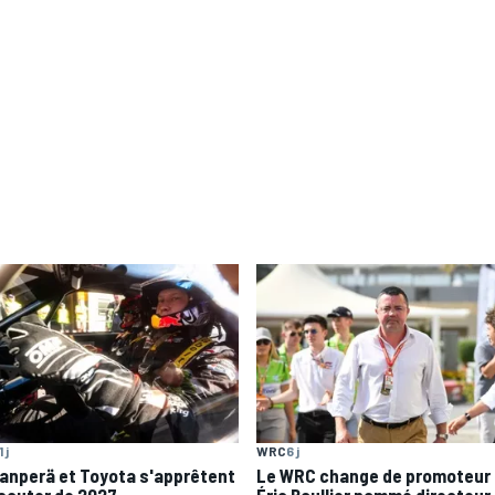
1 j
WRC
6 j
anperä et Toyota s'apprêtent
Le WRC change de promoteur 
iscuter de 2027
Éric Boullier nommé directeur