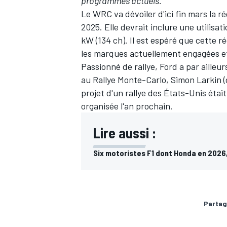
programmes actuels."
Le WRC va dévoiler d'ici fin mars la r
2025. Elle devrait inclure une utilis
kW (134 ch). Il est espéré que cette
les marques actuellement engagées et
AUTRES CHAMPIONNATS
Passionné de rallye, Ford a par ailleu
au Rallye Monte-Carlo, Simon Larkin 
projet d'un rallye des États-Unis étai
organisée l'an prochain.
Lire aussi :
Six motoristes F1 dont Honda en 2026,
Partag