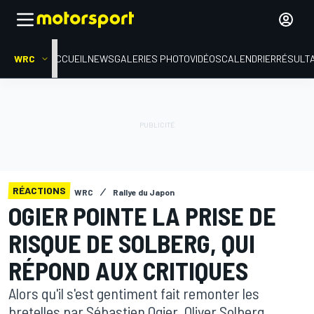
WRC
ACCUEIL
NEWS
GALERIES PHOTO
VIDÉOS
CALENDRIER
RÉSULT
RÉACTIONS
WRC
Rallye du Japon
OGIER POINTE LA PRISE DE
RISQUE DE SOLBERG, QUI
RÉPOND AUX CRITIQUES
Alors qu'il s'est gentiment fait remonter les
bretelles par Sébastien Ogier, Oliver Solberg