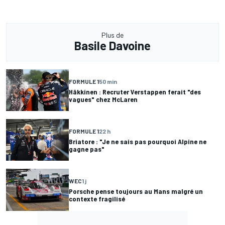
Plus de
Basile Davoine
FORMULE 1
50 min
Häkkinen : Recruter Verstappen ferait "des
vagues" chez McLaren
FORMULE 1
22 h
Briatore : "Je ne sais pas pourquoi Alpine ne
gagne pas"
WEC
1 j
Porsche pense toujours au Mans malgré un
contexte fragilisé