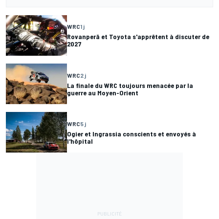
WRC
1 j
Rovanperä et Toyota s'apprêtent à discuter de
2027
WRC
2 j
La finale du WRC toujours menacée par la
guerre au Moyen-Orient
WRC
5 j
Ogier et Ingrassia conscients et envoyés à
l'hôpital