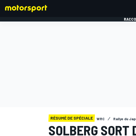
RACCO
FORMULE 1
RÉSUMÉ DE SPÉCIALE
WRC
Rallye du Ja
SOLBERG SORT 