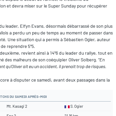
ndon et devra miser sur le Super Sunday pour récupérer
 du leader, Elfyn Evans, désormais débarrassé de son plus
allois a perdu un peu de temps au moment de passer dans
nté. Une situation qui a permis à
Sébastien Ogier
, auteur
 de reprendre 5"5.
deuxième, revient ainsi à 14"6 du leader du rallye, tout en
né des malheurs de son coéquipier Oliver Solberg.
"En
t qu'Oliver ait eu un accident, il prenait trop de risques.
ncore à disputer ce samedi, avant deux passages dans la
TCHS DU SAMEDI APRÈS-MIDI
Mt. Kasagi 2
S. Ogier
Ena 2
21,16 km