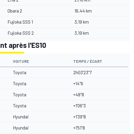
Obara 2
16,44 km
Fujioka SSS 1
3,19 km
Fujioka SSS 2
3,19 km
nt après l'ES10
VOITURE
TEMPS / ÉCART
Toyota
2h03'23"7
Toyota
+14"6
Toyota
+48"8
Toyota
+1'06"3
Hyundai
+1'39"8
Hyundai
+1'51"8