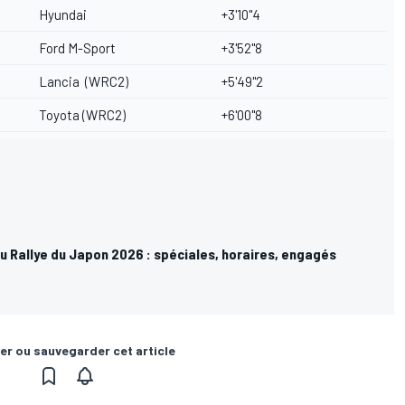
Hyundai
+3'10"4
Ford
M-Sport
+3'52"8
Lancia (WRC2)
+5'49"2
Toyota (WRC2)
+6'00"8
 Rallye du Japon 2026 : spéciales, horaires, engagés
er ou sauvegarder cet article