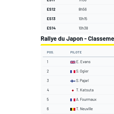
ES12
8h56
ES13
10h15
ES14
10h38
Rallye du Japon - Classeme
POS.
PILOTE
1
E. Evans
2
S. Ogier
3
S. Pajari
4
T. Katsuta
5
A. Fourmaux
6
T. Neuville