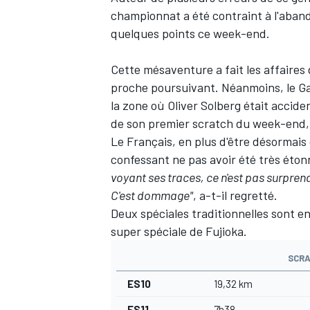
championnat
a été contraint à l'aba
quelques points ce week-end.
Cette mésaventure a fait les affaires
proche poursuivant. Néanmoins, le G
la zone où Oliver Solberg était accide
de son premier scratch du week-end,
Le Français, en plus d'être désormais 
confessant ne pas avoir été très éton
voyant ses traces, ce n'est pas surprenan
C'est dommage"
, a-t-il regretté.
Deux spéciales traditionnelles sont e
super spéciale de Fujioka.
SCRA
ES10
19,32 km
ES11
7h38