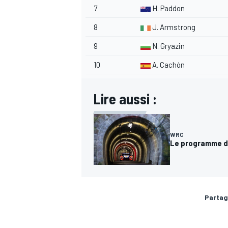
7
H. Paddon
8
J. Armstrong
9
N. Gryazin
AUTRES CHAMPIONNATS
10
A. Cachón
Lire aussi :
WRC
Le programme du
Partag