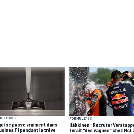
ULE 1
19 h
FORMULE 1
21 h
qui se passe vraiment dans
Häkkinen : Recruter Verstapp
 usines F1 pendant la trêve
ferait "des vagues" chez McL