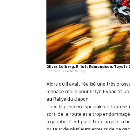
WRC
Oliver Solberg, Elliott Edmondson, Toyota 
Photo de : Toyota Racing
Alors qu'il avait réalisé une très gros
menace réelle pour
Elfyn Evans
et un 
au Rallye du Japon.
WEC
Dans la première spéciale de l'après-m
sorti de la route et a trop endommagé
à gauche, il est parti trop large et a
Auteur de plusieurs erreurs de ce gen