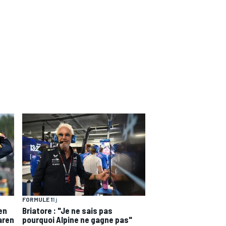
FORMULE 1
1 j
en
Briatore : "Je ne sais pas
aren
pourquoi Alpine ne gagne pas"