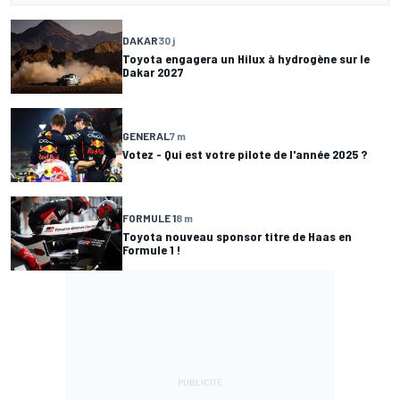
DAKAR
30 j
Toyota engagera un Hilux à hydrogène sur le
Dakar 2027
GENERAL
7 m
Votez - Qui est votre pilote de l'année 2025 ?
FORMULE 1
8 m
Toyota nouveau sponsor titre de Haas en
Formule 1 !