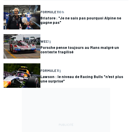
FORMULE 1
10 h
Briatore : "Je ne sais pas pourquoi Alpine ne
gagne pas"
WEC
1 j
Porsche pense toujours au Mans malgré un
contexte fragilisé
FORMULE 1
1 j
Lawson : le niveau de Racing Bulls "n'est plus
une surprise"