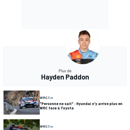
Plus de
Hayden Paddon
WRC
3 m
"Personne ne sait" : Hyundai n'y arrive plus en
WRC face à Toyota
WRC
3 m