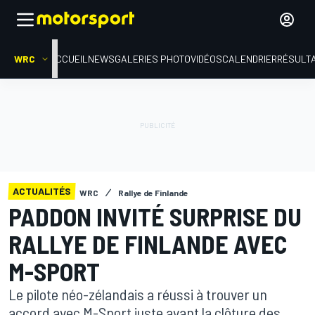
WRC
ACCUEIL
NEWS
GALERIES PHOTO
VIDÉOS
CALENDRIER
RÉSULT
ACTUALITÉS
WRC
Rallye de Finlande
PADDON INVITÉ SURPRISE DU
RALLYE DE FINLANDE AVEC
M-SPORT
Le pilote néo-zélandais a réussi à trouver un
accord avec M-Sport juste avant la clôture des