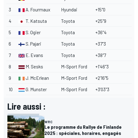
3
A. Fourmaux
Hyundai
+15"0
4
T. Katsuta
Toyota
+25"9
5
S. Ogier
Toyota
+36"4
6
S. Pajari
Toyota
+37"3
7
E. Evans
Toyota
+38"7
8
M. Sesks
M-Sport
Ford
+1'46"3
9
J. McErlean
M-Sport Ford
+2'16"5
10
G. Munster
M-Sport Ford
+3'03"3
Lire aussi :
WRC
Le programme du Rallye de Finlande
2025 : spéciales, horaires, engagés