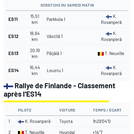
SCRATCHS DU SAMEDI MATIN
15,51
K.
ES11
Parkkola 1
km
Rovanperä
18,94
K.
ES12
Västilä 1
km
Rovanperä
20,19
ES13
Päijälä 1
T. Neuville
km
16,44
K.
ES14
Leustu 1
km
Rovanperä
Rallye de Finlande - Classement
après l'ES14
PILOTE
VOITURE
TEMPS / ÉCART
1
K. Rovanperä
Toyota
1h29'04"0
2
T. Neuville
Hyundai
+14"7