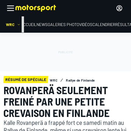
WRC
ACCUEIL
NEWS
GALERIES PHOTO
VIDÉOS
CALENDRIER
RÉSULT
RÉSUMÉ DE SPÉCIALE
WRC
Rallye de Finlande
ROVANPERÄ SEULEMENT
FREINÉ PAR UNE PETITE
CREVAISON EN FINLANDE
Kalle Rovanperä a frappé fort ce samedi matin au
Rallye de Finlande, même si une crevaison lente lui