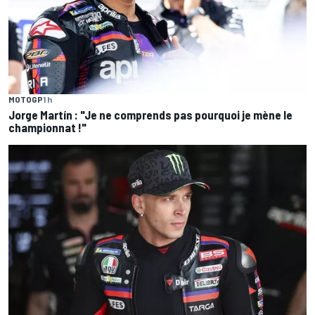
MOTOGP
1 h
Jorge Martín : "Je ne comprends pas pourquoi je mène le
championnat !"