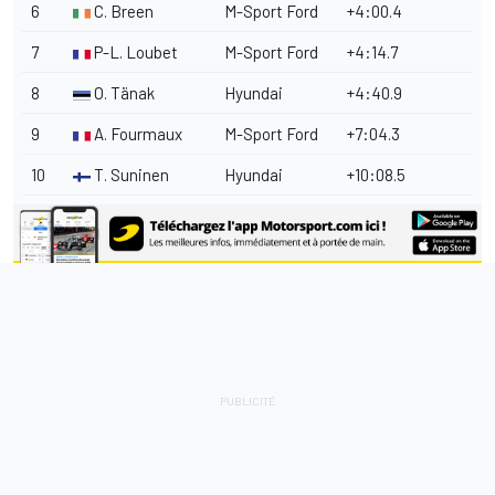
6
C. Breen
M-Sport Ford
+4:00.4
7
P-L. Loubet
M-Sport Ford
+4:14.7
8
O. Tänak
Hyundai
+4:40.9
9
A. Fourmaux
M-Sport Ford
+7:04.3
10
T. Suninen
Hyundai
+10:08.5