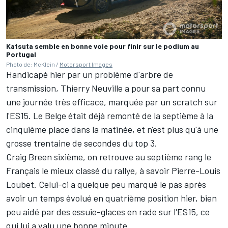
Katsuta semble en bonne voie pour finir sur le podium au
Portugal
Photo de: McKlein /
Motorsport Images
Handicapé hier par un problème d'arbre de
transmission,
Thierry Neuville
a pour sa part connu
une journée très efficace, marquée par un scratch sur
l'ES15. Le Belge était déjà remonté de la septième à la
cinquième place dans la matinée, et n'est plus qu'à une
grosse trentaine de secondes du top 3.
Craig Breen
sixième, on retrouve au septième rang le
Français le mieux classé du rallye, à savoir
Pierre-Louis
Loubet
. Celui-ci a quelque peu marqué le pas après
avoir un temps évolué en quatrième position hier, bien
peu aidé par des essuie-glaces en rade sur l'ES15, ce
qui lui a valu une bonne minute.