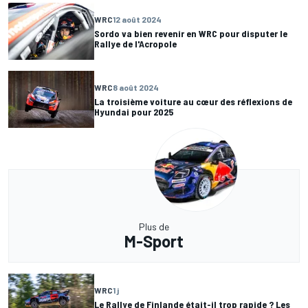
WRC
12 août 2024
Sordo va bien revenir en WRC pour disputer le
Rallye de l'Acropole
WRC
8 août 2024
La troisième voiture au cœur des réflexions de
Hyundai pour 2025
Plus de
M-Sport
WRC
1 j
Le Rallye de Finlande était-il trop rapide ? Les