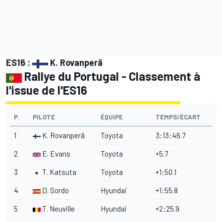
ES16 :
K. Rovanperä
Rallye du Portugal - Classement à
l'issue de l'ES16
P.
PILOTE
ÉQUIPE
TEMPS/ÉCART
1
K. Rovanperä
Toyota
3:13:46.7
2
E. Evans
Toyota
+5.7
3
T. Katsuta
Toyota
+1:50.1
4
D. Sordo
Hyundai
+1:55.8
5
T. Neuville
Hyundai
+2:25.9