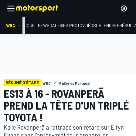
WRC
ACCUEIL
NEWS
GALERIES PHOTO
VIDÉOS
CALENDRIER
RÉSULT
RÉSUMÉ D'ÉTAPE
WRC
Rallye du Portugal
ES13 À 16 - ROVANPERÄ
PREND LA TÊTE D'UN TRIPLÉ
TOYOTA !
Kalle Rovanperä a rattrapé son retard sur Elfyn
Evans dans l'après-midi pour prendre les