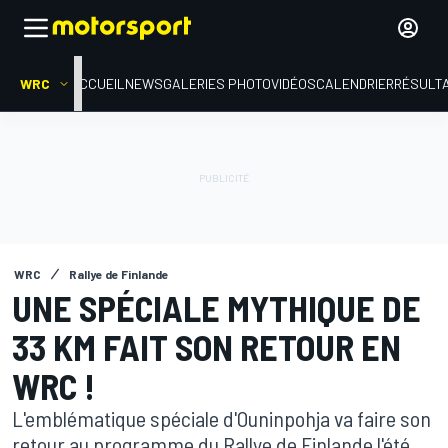
WRC
ACCUEIL
NEWS
GALERIES PHOTO
VIDÉOS
CALENDRIER
RÉSULT
WRC
Rallye de Finlande
UNE SPÉCIALE MYTHIQUE DE
33 KM FAIT SON RETOUR EN
WRC !
L'emblématique spéciale d'Ouninpohja va faire son
retour au programme du Rallye de Finlande l'été