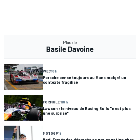
Plus de
Basile Davoine
WEC
16 h
Porsche pense toujours au Mans malgré un
contexte fragilisé
FORMULE 1
18 h
Lawson : le niveau de Racing Bulls "n'est plus
une surprise"
MOTOGP
1 j
Raúl Fernández décroche sa prolongation chez