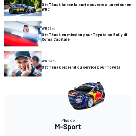
Ott Tänak laisse la porte ouverte à un retour en
WRC
WRC
1 m
Ott Tänak en mission pour Toyota au Rally di
Roma Capitale
WRC
3 m
Ott Tänak reprend du service pour Toyota
Plus de
M-Sport