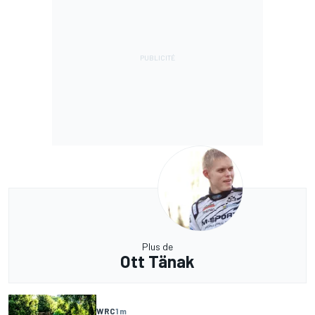
Plus de
Ott Tänak
WRC
1 m