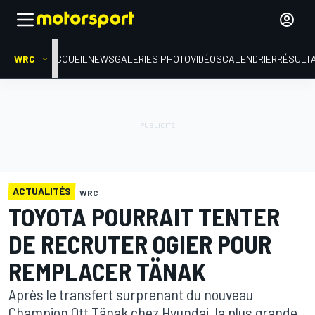
WRC
ACCUEIL
NEWS
GALERIES PHOTO
VIDÉOS
CALENDRIER
RÉSULT
ACTUALITÉS
WRC
TOYOTA POURRAIT TENTER
DE RECRUTER OGIER POUR
REMPLACER TÄNAK
Après le transfert surprenant du nouveau
Champion Ott Tänak chez Hyundai, la plus grande