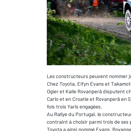
WRC
Les constructeurs peuvent nommer ju
Chez Toyota,
Elfyn Evans
et
Takamot
Ogier
et
Kalle Rovanperä
disputent ch
Carlo et en Croatie et Rovanperä en Su
WEC
fois trois Yaris engagées.
Au Rallye du Portugal, le constructeur
contraint à choisir parmi trois de ses
Toyota a ainsi nommé Evans, Rovanperä