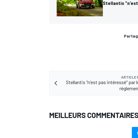
Stellantis "n'es
Partag
ARTICLE
Stellantis "n'est pas intéressé" par
règlement
MEILLEURS COMMENTAIRE