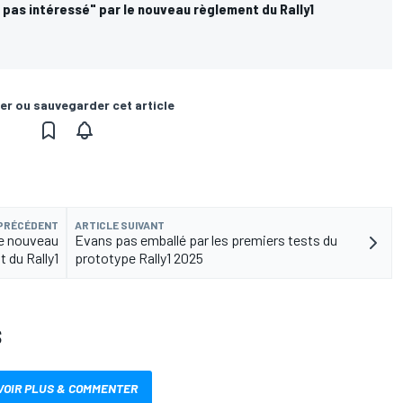
t pas intéressé" par le nouveau règlement du Rally1
er ou sauvegarder cet article
 PRÉCÉDENT
ARTICLE SUIVANT
 le nouveau
Evans pas emballé par les premiers tests du
 du Rally1
prototype Rally1 2025
S
VOIR PLUS & COMMENTER