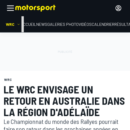
WRC
ACCUEIL
NEWS
GALERIES PHOTO
VIDÉOS
CALENDRIER
RÉSULT
WRC
LE WRC ENVISAGE UN
RETOUR EN AUSTRALIE DANS
LA RÉGION D'ADÉLAÏDE
Le Championnat du monde des Rallyes pourrait
faire son retour dans les prochaines années en