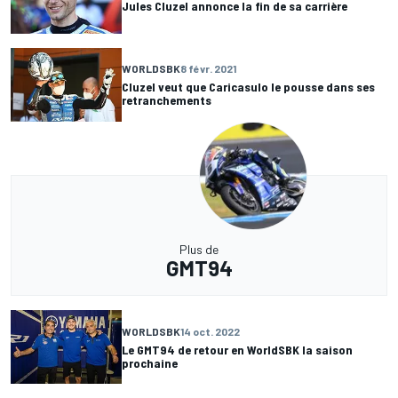
Jules Cluzel annonce la fin de sa carrière
WORLDSBK
8 févr. 2021
Cluzel veut que Caricasulo le pousse dans ses
retranchements
Plus de
GMT94
WORLDSBK
14 oct. 2022
Le GMT94 de retour en WorldSBK la saison
prochaine