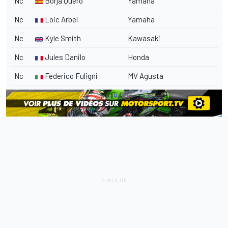
Nc
Borja Quero
Yamaha
Nc
Loic Arbel
Yamaha
Nc
Kyle Smith
Kawasaki
Nc
Jules Danilo
Honda
Nc
Federico Fuligni
MV Agusta