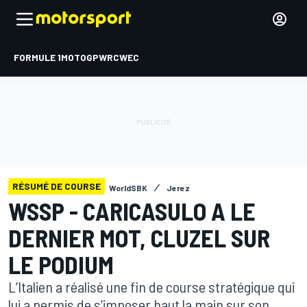
FORMULE 1
MOTOGP
WRC
WEC
RÉSUMÉ DE COURSE
WorldSBK
Jerez
WSSP - CARICASULO A LE
DERNIER MOT, CLUZEL SUR
LE PODIUM
L’Italien a réalisé une fin de course stratégique qui
lui a permis de s’imposer haut la main sur son