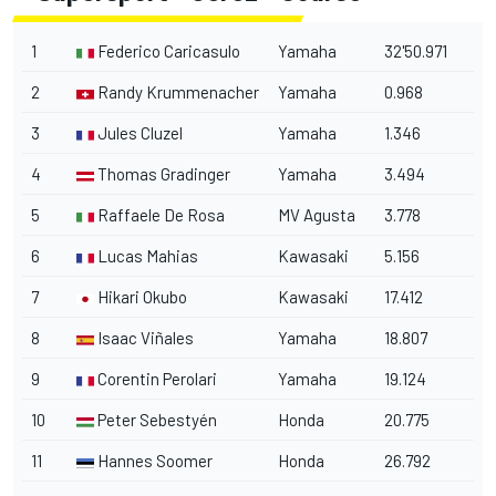
1
Federico Caricasulo
Yamaha
32'50.971
2
Randy Krummenacher
Yamaha
0.968
3
Jules Cluzel
Yamaha
1.346
4
Thomas Gradinger
Yamaha
3.494
5
Raffaele De Rosa
MV Agusta
3.778
6
Lucas Mahias
Kawasaki
5.156
7
Hikari Okubo
Kawasaki
17.412
8
Isaac Viñales
Yamaha
18.807
9
Corentin Perolari
Yamaha
19.124
10
Peter Sebestyén
Honda
20.775
11
Hannes Soomer
Honda
26.792