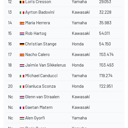
12
Loris Cresson
Yamaha
29.053
13
Ayrton Badovini
Kawasaki
32.228
14
María Herrera
Yamaha
35.983
15
Rob Hartog
Kawasaki
54.011
16
Christian Stange
Honda
54.150
17
Nacho Calero
Kawasaki
1'03.474
18
Jaimie Van Sikkelerus
Honda
1'03.493
19
Michael Canducci
Yamaha
1'19.274
20
Gianluca Sconza
Honda
1'22.951
Nc
Glenn van Straalen
Kawasaki
Nc
Gaetan Matern
Kawasaki
Nc
Alen Gyorfi
Yamaha