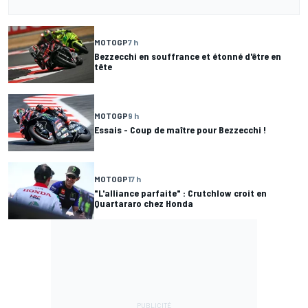
MOTOGP
7 h
Bezzecchi en souffrance et étonné d'être en
tête
MOTOGP
9 h
Essais - Coup de maître pour Bezzecchi !
MOTOGP
17 h
"L'alliance parfaite" : Crutchlow croit en
Quartararo chez Honda