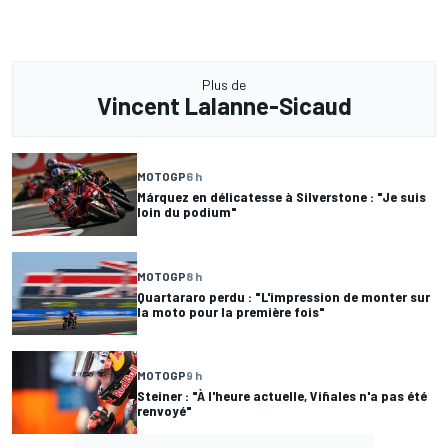
Plus de
Vincent Lalanne-Sicaud
MOTOGP
6 h
Márquez en délicatesse à Silverstone : "Je suis
loin du podium"
MOTOGP
8 h
Quartararo perdu : "L'impression de monter sur
la moto pour la première fois"
MOTOGP
9 h
Steiner : "À l'heure actuelle, Viñales n'a pas été
renvoyé"