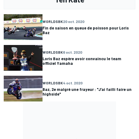
WORLDSBK
20 oct. 2020
Fin de saison en queue de poisson pour Loris
Baz
WORLDSBK
6 oct. 2020
Loris Baz espère avoir convaincu le team
officiel Yamaha
WORLDSBK
4 oct. 2020
Baz, 2e malgré une frayeur : "J’ai failli faire un
highside"