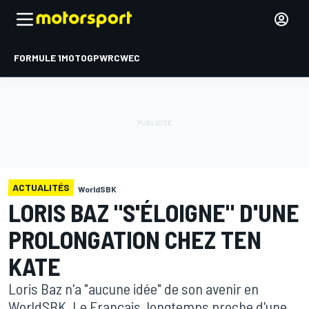
FORMULE 1
MOTOGP
WRC
WEC
ACTUALITÉS
WorldSBK
LORIS BAZ "S'ÉLOIGNE" D'UNE
PROLONGATION CHEZ TEN
KATE
Loris Baz n'a "aucune idée" de son avenir en
WorldSBK. Le Français, longtemps proche d'une