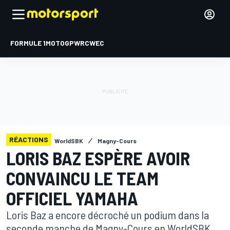
FORMULE 1
MOTOGP
WRC
WEC
RÉACTIONS
WorldSBK
Magny-Cours
LORIS BAZ ESPÈRE AVOIR
CONVAINCU LE TEAM
OFFICIEL YAMAHA
Loris Baz a encore décroché un podium dans la
seconde manche de Magny-Cours en WorldSBK,