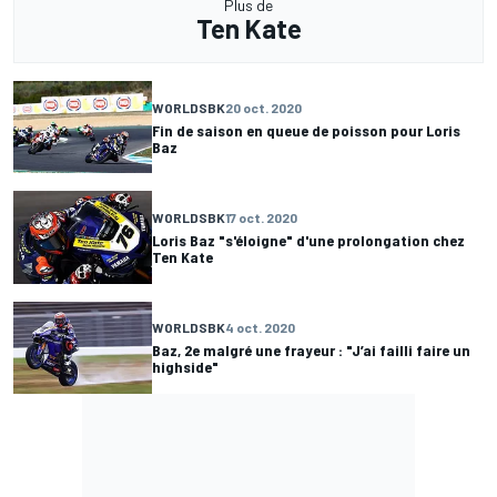
Plus de
Ten Kate
WORLDSBK
20 oct. 2020
Fin de saison en queue de poisson pour Loris
Baz
WORLDSBK
17 oct. 2020
Loris Baz "s'éloigne" d'une prolongation chez
Ten Kate
WORLDSBK
4 oct. 2020
Baz, 2e malgré une frayeur : "J’ai failli faire un
highside"