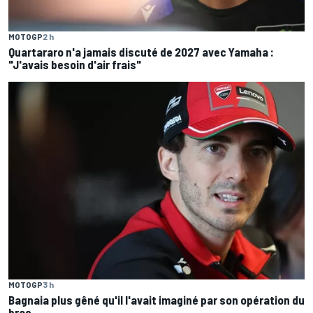
MOTOGP
2 h
Quartararo n'a jamais discuté de 2027 avec Yamaha :
"J'avais besoin d'air frais"
MOTOGP
3 h
Bagnaia plus gêné qu'il l'avait imaginé par son opération du
bras