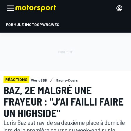
FORMULE 1
MOTOGP
WRC
WEC
RÉACTIONS
WorldSBK
Magny-Cours
BAZ, 2E MALGRÉ UNE
FRAYEUR : "J’AI FAILLI FAIRE
UN HIGHSIDE"
Loris Baz est ravi de sa deuxième place à domicile
lors de la première course du week-end sur le