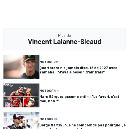
Plus de
Vincent Lalanne-Sicaud
MOTOGP
2 h
Quartararo n'a jamais discuté de 2027 avec
Yamaha : "J'avais besoin d'air frais"
MOTOGP
4 h
Marc Márquez assume enfin : "Le favori, c'est
moi, non ?"
MOTOGP
6 h
Jorge Martín : "Je ne comprends pas pourquoi je