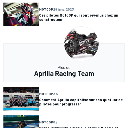
MOTOGP
29 janv. 2023
Ces pilotes MotoGP qui sont revenus chez un
constructeur
Plus de
Aprilia Racing Team
MOTOGP
3 h
Comment Aprilia capitalise sur son quatuor de
pilotes pour progresser
MOTOGP
6 j
Marco Bezzecchi a repris la piste à Misano et