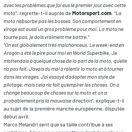
avec les problèmes que j'ai eus le premier jour avec cette
moto",
regrette-t-il auprès de
Motorsport.com
.
"La
moto n'absorbe pas les bosses. Son comportement en
virage est aussi un gros problème pour moi. La moto ne
tourne pas, je dois vraiment me battre."
"On est globalement très malchanceux. Le week-end en
Aragón a été le pire pour moi en World Superbike. Je
m'attendais à quelque chose de la part de la moto, qu'elle
n'a pas fait. J'avais du mal à ralentir la moto et à tourner
dans les virages. J'ai essayé d'adapter mon style de
pilotage, mais cela n'a fait qu'empirer les choses. On a
changé beaucoup de choses sur la moto et on a
probablement pris la mauvaise direction",
explique-t-il
au sujet de la première manche européenne, disputée
début avril.
Marco Melandri sent que sa taille contribue à ses