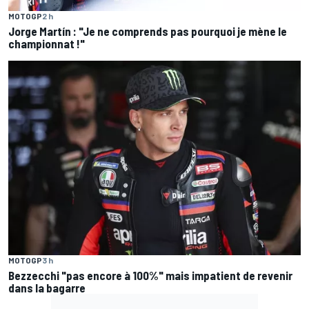
MOTOGP
2 h
Jorge Martín : "Je ne comprends pas pourquoi je mène le
championnat !"
MOTOGP
3 h
Bezzecchi "pas encore à 100%" mais impatient de revenir
dans la bagarre