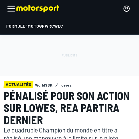
FORMULE 1
MOTOGP
WRC
WEC
ACTUALITÉS
WorldSBK
Jerez
PÉNALISÉ POUR SON ACTION
SUR LOWES, REA PARTIRA
DERNIER
Le quadruple Champion du monde en titre a
réalisé une manœuvre à la limite sur le pilote