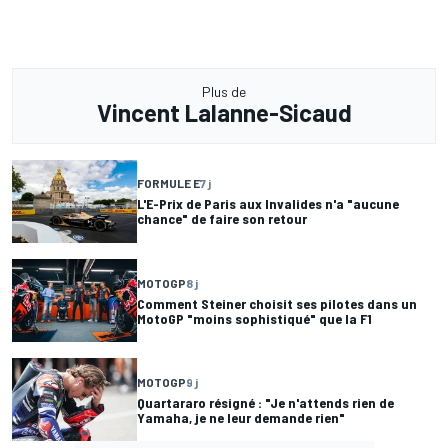
Plus de
Vincent Lalanne-Sicaud
FORMULE E
7 j
L'E-Prix de Paris aux Invalides n'a "aucune
chance" de faire son retour
MOTOGP
8 j
Comment Steiner choisit ses pilotes dans un
MotoGP "moins sophistiqué" que la F1
MOTOGP
9 j
Quartararo résigné : "Je n'attends rien de
Yamaha, je ne leur demande rien"