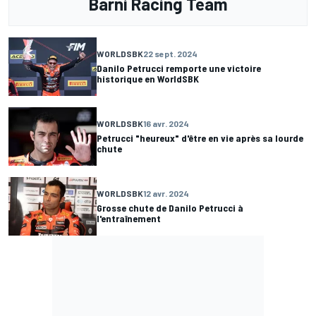
Barni Racing Team
WORLDSBK
22 sept. 2024
Danilo Petrucci remporte une victoire
historique en WorldSBK
WORLDSBK
16 avr. 2024
Petrucci "heureux" d'être en vie après sa lourde
chute
WORLDSBK
12 avr. 2024
Grosse chute de Danilo Petrucci à
l'entraînement