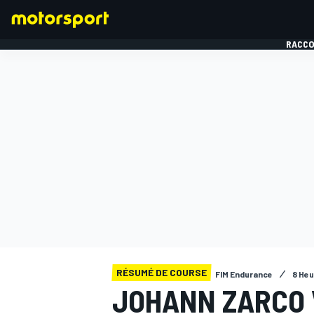
RACCO
FORMULE 1
RÉSUMÉ DE COURSE
FIM Endurance
8 Heu
JOHANN ZARCO 