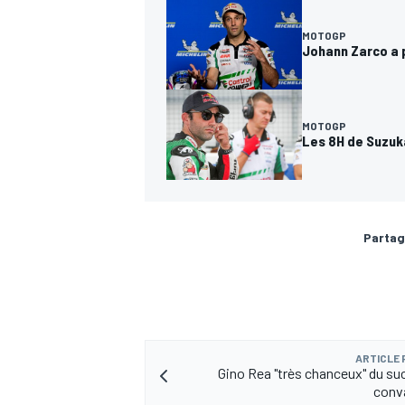
MOTOGP
Johann Zarco a p
MOTOGP
Les 8H de Suzuka
Partag
ARTICLE
Gino Rea "très chanceux" du su
conv