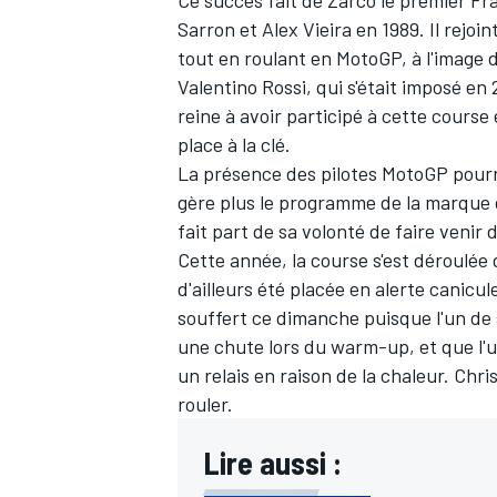
Ce succès fait de Zarco le premier Fr
Sarron et Alex Vieira en 1989. Il rejo
tout en roulant en MotoGP, à l'image 
Valentino Rossi
, qui s'était imposé en
reine à avoir participé à cette course
AUTRES CHAMPIONNATS
place à la clé.
La présence des pilotes MotoGP pourra
gère plus le programme de la marque da
fait part de sa volonté de faire venir d
Cette année, la course s'est déroulée 
d'ailleurs été placée en alerte canicu
souffert ce dimanche puisque l'un de 
une chute lors du warm-up, et que l'
un relais en raison de la chaleur. Chr
rouler.
Lire aussi :