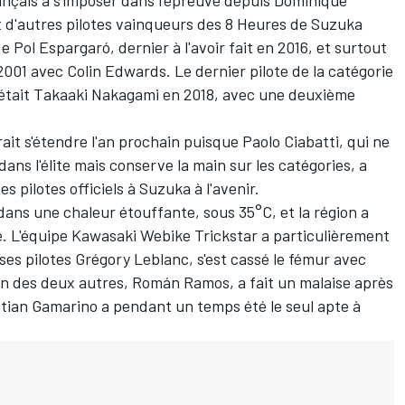
ançais à s'imposer dans l'épreuve depuis Dominique
int d'autres pilotes vainqueurs des 8 Heures de Suzuka
de
Pol Espargaró
, dernier à l'avoir fait en 2016, et surtout
 2001 avec Colin Edwards. Le dernier pilote de la catégorie
 était
Takaaki Nakagami
en 2018, avec une deuxième
it s'étendre l'an prochain puisque Paolo Ciabatti, qui ne
ns l'élite mais conserve la main sur les catégories, a
es pilotes officiels à Suzuka à l'avenir.
dans une chaleur étouffante, sous 35°C, et la région a
le. L'équipe Kawasaki Webike Trickstar a particulièrement
ses pilotes Grégory Leblanc, s'est cassé le fémur avec
un des deux autres, Román Ramos, a fait un malaise après
istian Gamarino a pendant un temps été le seul apte à