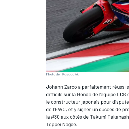
WRC
Photo de : Kusudo Aki
Johann Zarco
a parfaitement réussi 
difficile sur la Honda de l'équipe LCR
le constructeur japonais pour disput
WEC
de l'EWC, et y signer un succès de pres
la #30 aux côtés de Takumi Takahashi,
Teppei Nagoe.