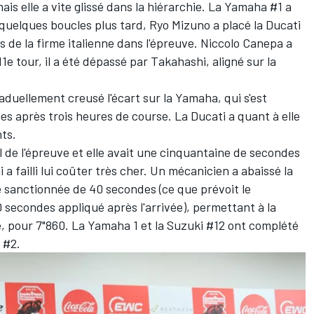
s elle a vite glissé dans la hiérarchie. La Yamaha #1 a
et quelques boucles plus tard, Ryo Mizuno a placé la Ducati
s de la firme italienne dans l'épreuve. Niccolo Canepa a
1e tour, il a été dépassé par Takahashi, aligné sur la
raduellement creusé l'écart sur la Yamaha, qui s'est
es après trois heures de course. La Ducati a quant à elle
ts.
l de l'épreuve et elle avait une cinquantaine de secondes
 a failli lui coûter très cher. Un mécanicien a abaissé la
té sanctionnée de 40 secondes (ce que prévoit le
 secondes appliqué après l'arrivée), permettant à la
, pour 7"860. La Yamaha 1 et la Suzuki #12 ont complété
 #2.