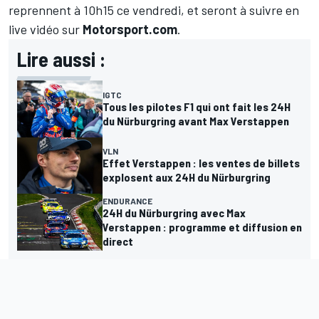
reprennent à 10h15 ce vendredi, et seront
à suivre en
live vidéo sur
Motorsport.com
.
Lire aussi :
IGTC
Tous les pilotes F1 qui ont fait les 24H
du Nürburgring avant Max Verstappen
VLN
Effet Verstappen : les ventes de billets
explosent aux 24H du Nürburgring
ENDURANCE
24H du Nürburgring avec Max
Verstappen : programme et diffusion en
direct