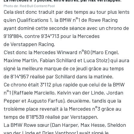
Photo de: Red Bull Content Pool
Cela s'est donc traduit par des temps au tour plus lents
qu'en Qualifications 1, la BMW n°1 de Rowe Racing
ayant dominé cette seconde séance avec un chrono de
9'19"884, contre 9'34"713 pour la Mercedes
de Verstappen Racing.
C'est donc la Mercedes Winward n°80 (Maro Engel,
Maxime Martin, Fabian Schillard et Luca Stolz) qui aura
signé la meilleure marque de ce jeudi grâce au temps
de 8'14"957 réalisé par Schillard dans la matinée.
Ce chrono était 3"112 plus rapide que celui de la BMW
n°1 (Raffaele Marciello, Kelvin van der Linde, Jordan
Pepper et Augusto Farfus), deuxième, tandis que la
troisième place revenait à la Mercedes n°3 grâce au
temps de 8'18"539 réalisé par Verstappen.
La BMW Rowe sœur (Dan Harper, Max Hesse, Sheldon
van der Linde et Dries Vanthoor) avait signé le