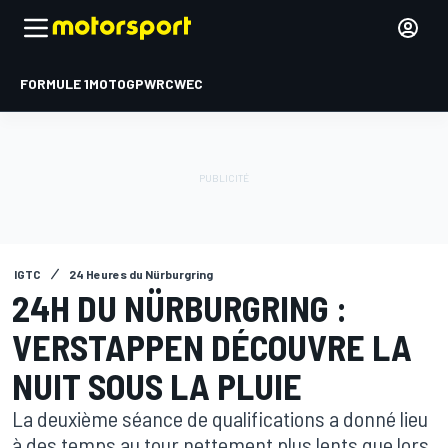
FORMULE 1
MOTOGP
WRC
WEC
IGTC
24 Heures du Nürburgring
24H DU NÜRBURGRING :
VERSTAPPEN DÉCOUVRE LA
NUIT SOUS LA PLUIE
La deuxième séance de qualifications a donné lieu
à des temps au tour nettement plus lents que lors