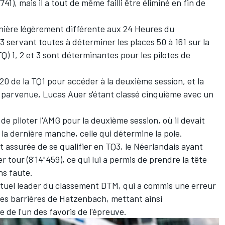
741), mais il a tout de même failli être éliminé en fin de
anière légèrement différente aux 24 Heures du
 3 servant toutes à déterminer les places 50 à 161 sur la
(TQ) 1, 2 et 3 sont déterminantes pour les pilotes de
20 de la TQ1 pour accéder à la deuxième session, et la
 parvenue, Lucas Auer s'étant classé cinquième avec un
de piloter l'AMG pour la deuxième session, où il devait
la dernière manche, celle qui détermine la pole.
t assurée de se qualifier en TQ3, le Néerlandais ayant
 tour (8'14"459), ce qui lui a permis de prendre la tête
ns faute.
actuel leader du classement DTM, qui a commis une erreur
les barrières de Hatzenbach, mettant ainsi
 de l'un des favoris de l'épreuve.