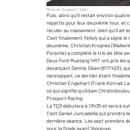
Photo de: Gruppe C / ADAC
Puis, alors qu'il restait environ quatr
repartis pour leur deuxième tour, et
reculer au classement, bien qu'il ait 
AUTRES CHAMPIONNATS
C'est finalement Yelloly qui a signé le
deuxième, Christian Krognes (Walken
Porsche) a complété le trio de tête av
Deux Ford Mustang HRT ont pris les qu
devançant Dennis Olsen (8'11"423), qu
Verstappen, ce dernier étant finaleme
Christian Engelhart (Frank Konrad Lam
ce qui signifie qu'Adam Christodoulou
Prosport Racing.
La TQ3 débutera à 13h35 et sera à su
C'est Daniel Juncadella qui prendra l
dernière séance. Les sept premiers de 
pour la finale avant l'épreuve.