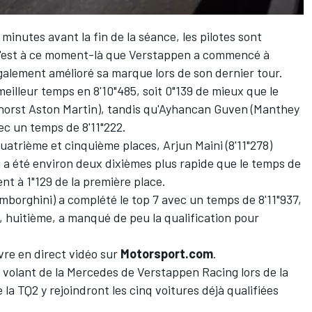
e minutes avant la fin de la séance, les pilotes sont
 c'est à ce moment-là que Verstappen a commencé à
également amélioré sa marque lors de son dernier tour.
 meilleur temps en 8'10"485, soit 0"139 de mieux que le
horst Aston Martin), tandis qu'Ayhancan Guven (Manthey
ec un temps de 8'11"222.
atrième et cinquième places, Arjun Maini (8'11"278)
i a été environ deux dixièmes plus rapide que le temps de
nt à 1"129 de la première place.
borghini) a complété le top 7 avec un temps de 8'11"937,
, huitième, a manqué de peu la qualification pour
ivre
en direct vidéo sur
Motorsport.com
.
e volant de la Mercedes de Verstappen Racing lors de la
la TQ2 y rejoindront les cinq voitures déjà qualifiées