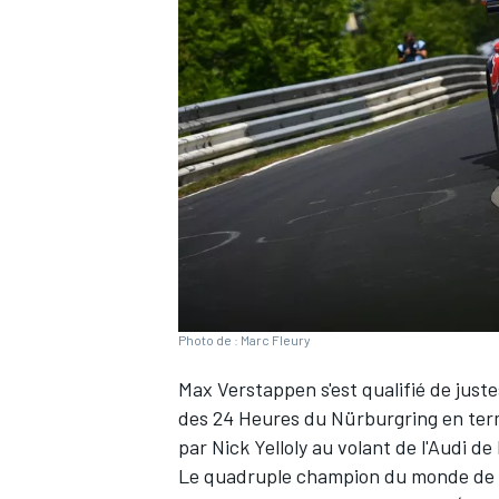
WRC
Photo de : Marc Fleury
Max Verstappen
s'est qualifié de just
WEC
des 24 Heures du Nürburgring en ter
par Nick Yelloly au volant de l'Audi de 
Le quadruple champion du monde de Fo