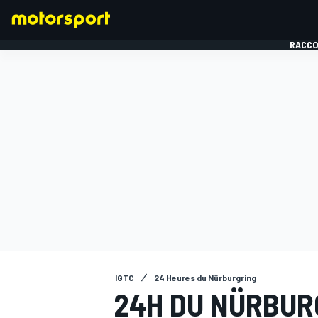
RACCO
FORMULE 1
IGTC
24 Heures du Nürburgring
24H DU NÜRBUR