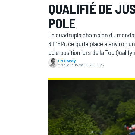
QUALIFIÉ DE JU
POLE
Le quadruple champion du monde d
8'11"614, ce qui le place à environ 
MOTOGP
pole position lors de la Top Qualifyi
Ed Hardy
Mis à jour:
15 mai 2026, 10:25