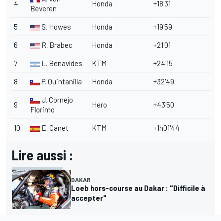
4
Honda
+18'31
Beveren
5
S. Howes
Honda
+19'59
6
R. Brabec
Honda
+21'01
7
L. Benavídes
KTM
+24'15
8
P. Quintanilla
Honda
+32'49
J. Cornejo
9
Hero
+43'50
Florimo
10
E. Canet
KTM
+1h01'44
Lire aussi :
DAKAR
Loeb hors-course au Dakar : "Difficile à
accepter"