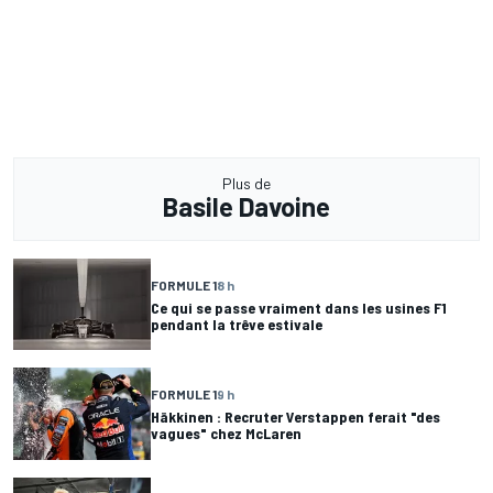
Plus de
Basile Davoine
FORMULE 1
8 h
Ce qui se passe vraiment dans les usines F1
pendant la trêve estivale
FORMULE 1
9 h
Häkkinen : Recruter Verstappen ferait "des
vagues" chez McLaren