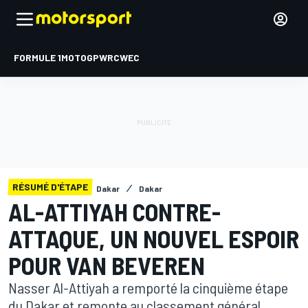
FORMULE 1
MOTOGP
WRC
WEC
RÉSUMÉ D'ÉTAPE
Dakar
Dakar
AL-ATTIYAH CONTRE-
ATTAQUE, UN NOUVEL ESPOIR
POUR VAN BEVEREN
Nasser Al-Attiyah a remporté la cinquième étape
du Dakar et remonte au classement général,