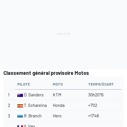
Classement général provisoire Motos
PILOTE
MOTO
TEMPS/ÉCART
1
D. Sanders
KTM
30h20'15
2
T. Schareina
Honda
+7'02
3
R. Branch
Hero
+17'48
A. Van