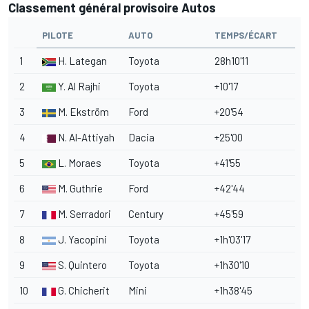
Classement général provisoire Autos
PILOTE
AUTO
TEMPS/ÉCART
1
H. Lategan
Toyota
28h10'11
2
Y. Al Rajhi
Toyota
+10'17
3
M. Ekström
Ford
+20'54
4
N. Al-Attiyah
Dacia
+25'00
5
L. Moraes
Toyota
+41'55
6
M. Guthrie
Ford
+42'44
7
M. Serradori
Century
+45'59
8
J. Yacopini
Toyota
+1h'03'17
9
S. Quintero
Toyota
+1h30'10
10
G. Chicherit
Mini
+1h38'45