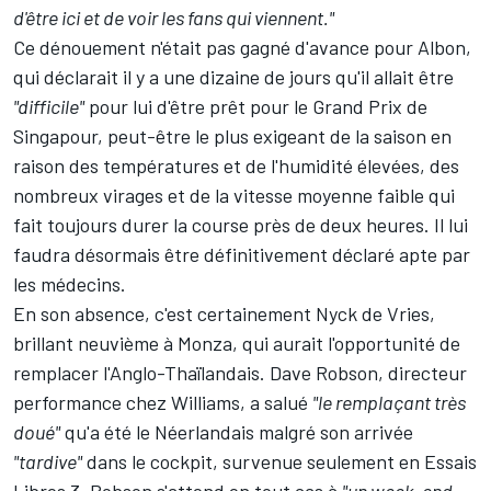
d'être ici et de voir les fans qui viennent."
Ce dénouement n'était pas gagné d'avance pour Albon,
qui déclarait il y a une dizaine de jours qu'il
allait être
"difficile"
pour lui d'être prêt pour le Grand Prix de
Singapour, peut-être le plus exigeant de la saison en
raison des températures et de l'humidité élevées, des
nombreux virages et de la vitesse moyenne faible qui
fait toujours durer la course près de deux heures. Il lui
faudra désormais être définitivement déclaré apte par
les médecins.
En son absence, c'est certainement
Nyck de Vries
,
brillant neuvième à Monza, qui aurait l'opportunité de
remplacer l'Anglo-Thaïlandais. Dave Robson, directeur
performance chez Williams, a salué
"le remplaçant très
doué"
qu'a été le Néerlandais malgré son arrivée
"tardive"
dans le cockpit, survenue seulement en Essais
Libres 3. Robson s'attend en tout cas à
"un week-end