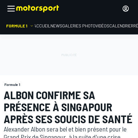
FORMULE 1
ACCUEIL
NEWS
GALERIES PHOTO
VIDÉOS
CALENDRIER
R
Formule 1
ALBON CONFIRME SA
PRÉSENCE À SINGAPOUR
APRÈS SES SOUCIS DE SANTÉ
Alexander Albon sera bel et bien présent pour le
Grand Prix de Singapour, à la suite d'une crise