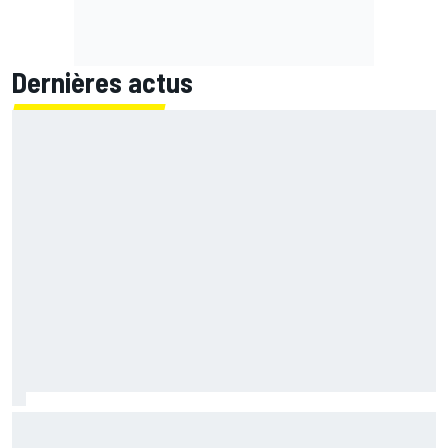
Dernières actus
La grille de départ du Grand Prix de Grande-Bretagne
MotoGP