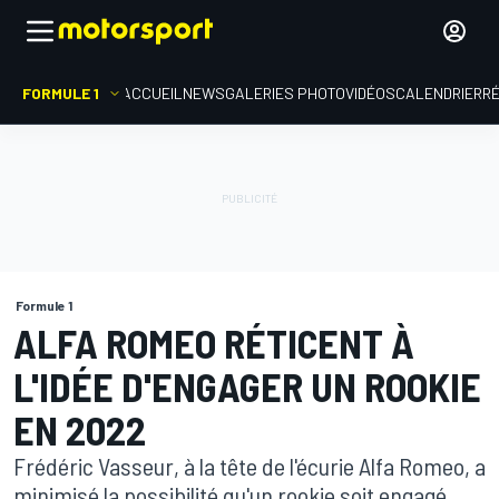
FORMULE 1
ACCUEIL
NEWS
GALERIES PHOTO
VIDÉOS
CALENDRIER
R
Formule 1
ALFA ROMEO RÉTICENT À
L'IDÉE D'ENGAGER UN ROOKIE
EN 2022
Frédéric Vasseur, à la tête de l'écurie Alfa Romeo, a
minimisé la possibilité qu'un rookie soit engagé