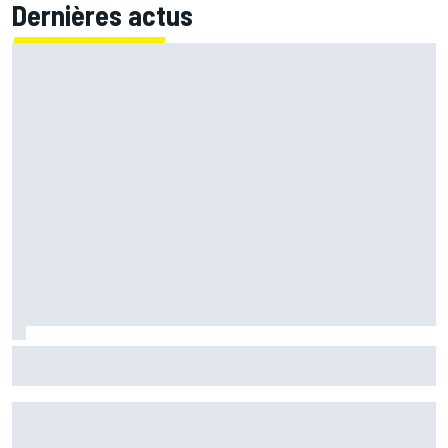
Dernières actus
Bagnaia : "Álex Márquez est devenu le pilote de référence
chez Ducati"