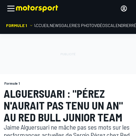
FORMULE 1
ACCUEIL
NEWS
GALERIES PHOTO
VIDÉOS
CALENDRIER
R
Formule 1
ALGUERSUARI : "PÉREZ
N'AURAIT PAS TENU UN AN"
AU RED BULL JUNIOR TEAM
Jaime Alguersuari ne mâche pas ses mots sur les
performances actuelles de Sergio Pérez chez Red