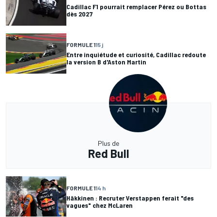
Cadillac F1 pourrait remplacer Pérez ou Bottas
dès 2027
FORMULE 1
15 j
Entre inquiétude et curiosité, Cadillac redoute
la version B d'Aston Martin
Plus de
Red Bull
FORMULE 1
14 h
Häkkinen : Recruter Verstappen ferait "des
vagues" chez McLaren